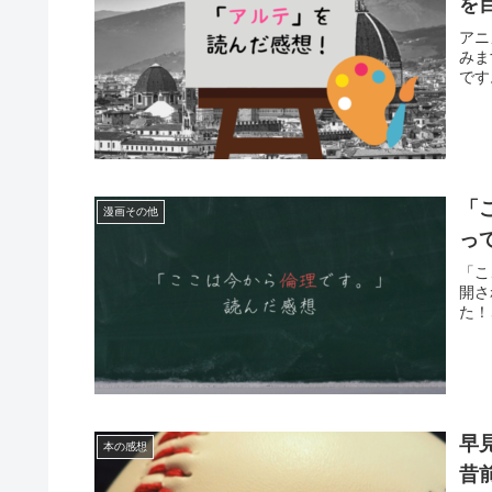
を
アニ
みま
です
「
漫画その他
っ
「こ
開さ
た！
早
本の感想
昔