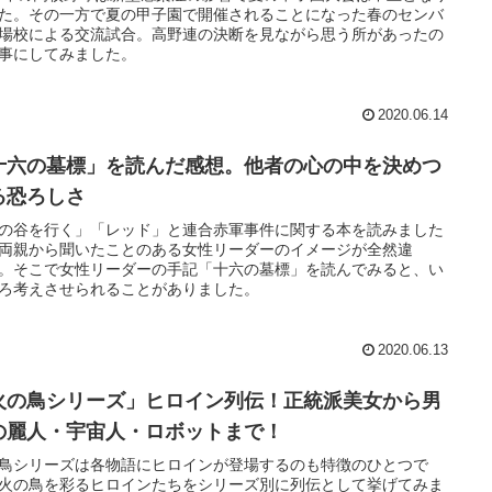
た。その一方で夏の甲子園で開催されることになった春のセンバ
場校による交流試合。高野連の決断を見ながら思う所があったの
事にしてみました。
2020.06.14
十六の墓標」を読んだ感想。他者の心の中を決めつ
る恐ろしさ
の谷を行く」「レッド」と連合赤軍事件に関する本を読みました
両親から聞いたことのある女性リーダーのイメージが全然違
。そこで女性リーダーの手記「十六の墓標」を読んでみると、い
ろ考えさせられることがありました。
2020.06.13
火の鳥シリーズ」ヒロイン列伝！正統派美女から男
の麗人・宇宙人・ロボットまで！
鳥シリーズは各物語にヒロインが登場するのも特徴のひとつで
火の鳥を彩るヒロインたちをシリーズ別に列伝として挙げてみま