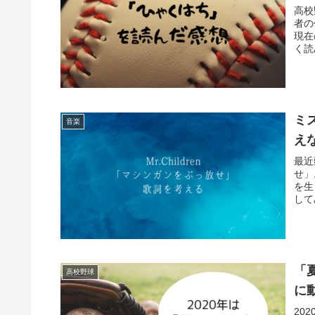
高校
者の
現在
く読
ミ
音楽
え
最近
せ」
を生
して
「
高校野球
に
20