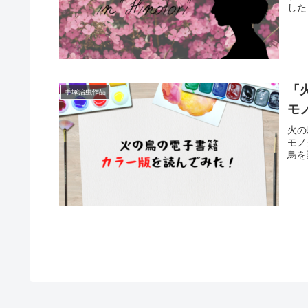
した
「
手塚治虫作品
モ
火の
モノ
鳥を