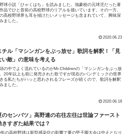
野球小説「ひゃくはち」を読みました。強豪校の元球児だった著
作品でひと昔前の高校野球のリアルを描いています。その一方、
の高校野球界も耳を傾けたいメッセージも含まれていて、興味深
みました。
2020.06.23
スチル「マシンガンをぶっ放せ」歌詞を解釈！「見
ない敵」の意味を考える
頭の中でよく流れているのがMr.Childrenの「マシンガンをぶっ放
。20年以上も前に発売された歌ですが現在のパンデミックの世界
きる私たちがハッと思わされるフレーズが続くので、歌詞を解釈
みました。
2020.06.18
夏のセンバツ」高野連の右往左往は世論ファースト
動きすぎた結果では？
20年の高校野球は新型感染症の影響で夏の甲子園大会は中止となり