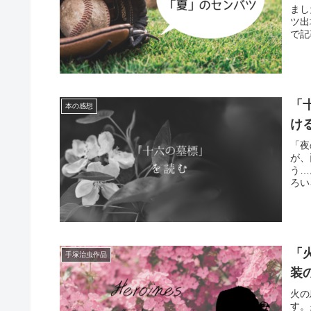
まし
ツ出
で記
「
本の感想
け
「夜
が、
う…
ろい
「
手塚治虫作品
装
火の
す。