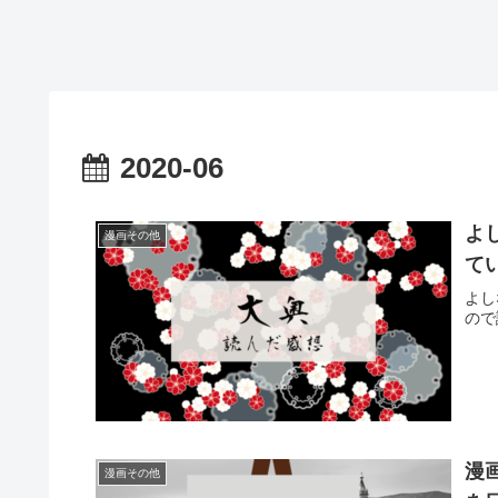
2020-06
よ
漫画その他
て
よし
ので
漫
漫画その他