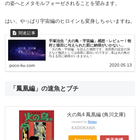
の姿へとメタモルフォーゼされることを望みます。
はい、やっぱり宇宙編のヒロインも変身しちゃいますね。
手塚治虫「火の鳥・宇宙編」感想・レビュー！牧
村と猿田に与えられた罰に納得がいかない…
「火の鳥・宇宙編」を読んだ感想です。流刑星の設定の深
さなど物語としては抜群に面白いのですが…私は火の鳥が
与える罰に納得がいきません！
2020.05.13
poco-ku.com
「鳳凰編」の速魚とブチ
火の鳥4 鳳凰編 (角川文庫)
created by
Rinker
KADOKAWA