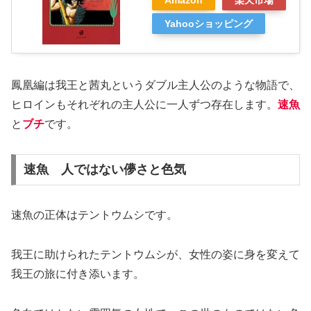
Amazon
楽天市場
Yahooショッピング
鳳凰編は我王と茜丸というダブル主人公のような物語で、
ヒロインもそれぞれの主人公に一人ずつ存在します。
速魚
と
ブチ
です。
速魚 人ではない儚さと色気
速魚の正体はテントウムシです。
我王に助けられたテントウムシが、女性の姿に身を変えて
我王の旅に付き添います。