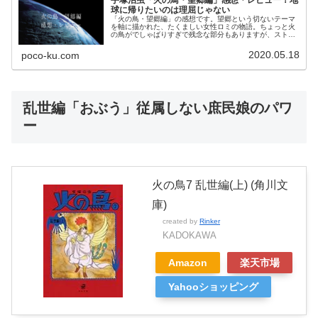
球に帰りたいのは理屈じゃない
「火の鳥・望郷編」の感想です。望郷という切ないテーマ
を軸に描かれた、たくましい女性ロミの物語。ちょっと火
の鳥がでしゃばりすぎで残念な部分もありますが、ストー
リーは面白いです！
2020.05.18
poco-ku.com
乱世編「おぶう」従属しない庶民娘のパワ
ー
火の鳥7 乱世編(上) (角川文
庫)
created by
Rinker
KADOKAWA
Amazon
楽天市場
Yahooショッピング