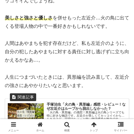
ッコイイんでしょうね。
美しさと強さと優しさ
を併せもった左近介…火の鳥に出て
くる登場人物の中で一番好きかもしれないです。
人間はあやまちを犯す存在だけど、私も左近介のように、
自分の犯したあやまちに対する責任に対し逃げずに立ち向
かえるかなあ…。
人生につまづいたときには、異形編を読み直して、左近介
の強さにあやかりたいなと思います。
手塚治虫「火の鳥・異形編」感想・レビュー！な
ぜ左近介はループから脱出しなかった？
「火の鳥・異形編」の感想！異形編は火の鳥シリーズでも
特に好きな物語です。左近介が美しくてカッコイイから…
もあるけど、深淵でちょっと怖い物語構造が魅力です。
2020.05.23
poco-ku.com
メニュー
ホーム
検索
トップ
サイドバー