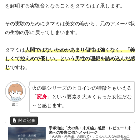
を解明する実験台となることをタマミは了承します。
その実験のためにタマミは美女の姿から、元のアメーバ状
の生物の形に戻ってしまいます。
タマミは
人間ではないためかあまり個性は強くなく、「美
しくて控えめで優しい」という男性の理想を詰め込んだ感
じ
ですね。
火の鳥シリーズのヒロインの特徴ともいえる
「
変身
」という要素を大きくもった女性だな
ぽこ
～と感じます。
手塚治虫「火の鳥・未来編」感想・レビュー！未
来への警告に似たメッセージ
「火の鳥・未来編」の感想です。こんな壮大な物語見たこ
とない…。「人間が自分の頭で考えろ！」という、漫画の