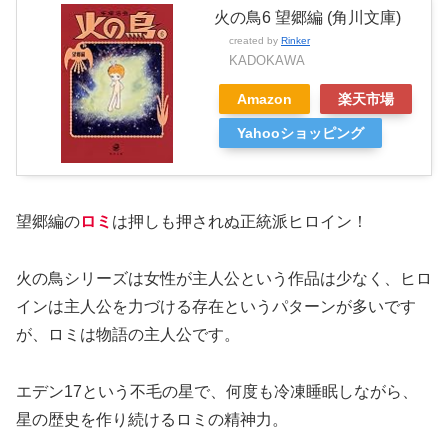
火の鳥6 望郷編 (角川文庫)
created by
Rinker
KADOKAWA
Amazon
楽天市場
Yahooショッピング
望郷編の
ロミ
は押しも押されぬ正統派ヒロイン！
火の鳥シリーズは女性が主人公という作品は少なく、ヒロ
インは主人公を力づける存在というパターンが多いです
が、ロミは物語の主人公です。
エデン17という不毛の星で、何度も冷凍睡眠しながら、
星の歴史を作り続けるロミの精神力。