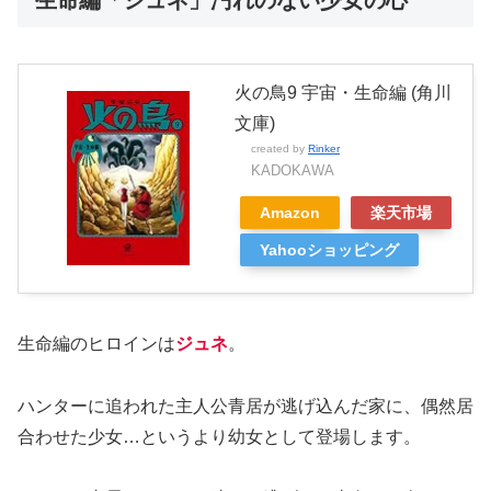
生命編「ジュネ」汚れのない少女の心
火の鳥9 宇宙・生命編 (角川
文庫)
created by
Rinker
KADOKAWA
Amazon
楽天市場
Yahooショッピング
生命編のヒロインは
ジュネ
。
ハンターに追われた主人公青居が逃げ込んだ家に、偶然居
合わせた少女…というより幼女として登場します。