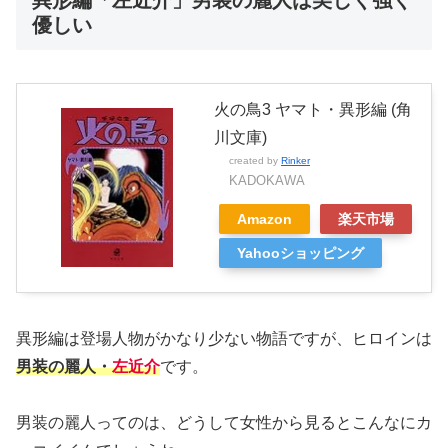
異形編「左近介」男装の麗人は美しく強く
優しい
火の鳥3 ヤマト・異形編 (角
川文庫)
created by
Rinker
KADOKAWA
Amazon
楽天市場
Yahooショッピング
異形編は登場人物がかなり少ない物語ですが、ヒロインは
男装の麗人
・
左近介
です。
男装の麗人ってのは、どうして女性から見るとこんなにカ