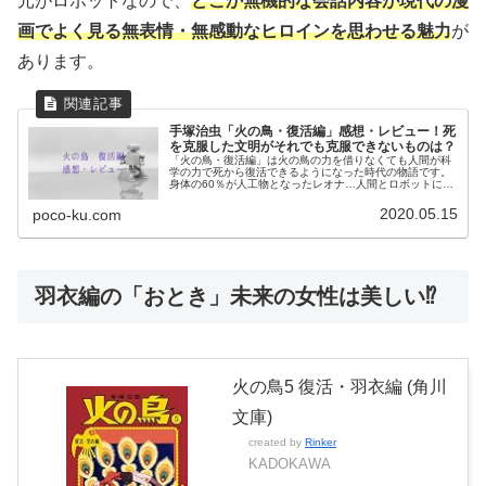
元がロボットなので、
どこか無機的な会話内容が現代の漫
画でよく見る無表情・無感動なヒロインを思わせる魅力
が
あります。
手塚治虫「火の鳥・復活編」感想・レビュー！死
を克服した文明がそれでも克服できないものは？
「火の鳥・復活編」は火の鳥の力を借りなくても人間が科
学の力で死から復活できるようになった時代の物語です。
身体の60％が人工物となったレオナ…人間とロボットには
果たして境界線はあるのかを深く考えさせられます。
2020.05.15
poco-ku.com
羽衣編の「おとき」未来の女性は美しい⁉
火の鳥5 復活・羽衣編 (角川
文庫)
created by
Rinker
KADOKAWA