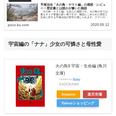
手塚治虫「火の鳥・ヤマト編」の感想・レビュ
ー！歴史書とは誰かが書いた物語
「火の鳥・ヤマト編」を読んだ感想です。火の鳥の中では
最もギャグ要素の多い巻ですが、物語にこめられた歴史と
生命に対する手塚治虫の哲学が感じられます。クマソの川
上兄妹がステキです。
2020.05.12
poco-ku.com
宇宙編の「ナナ」少女の可憐さと母性愛
火の鳥9 宇宙・生命編 (角川
文庫)
created by
Rinker
KADOKAWA
Amazon
楽天市場
Yahooショッピング