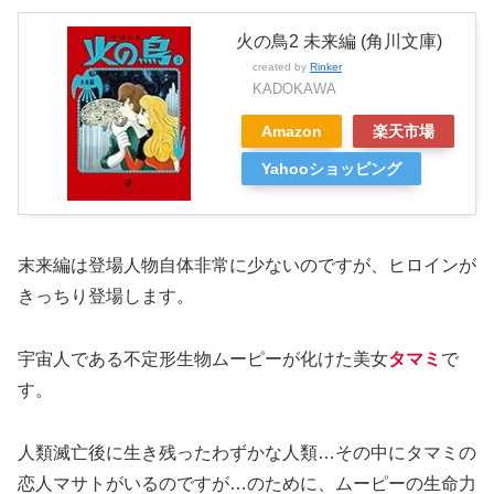
火の鳥2 未来編 (角川文庫)
created by
Rinker
KADOKAWA
Amazon
楽天市場
Yahooショッピング
末来編は登場人物自体非常に少ないのですが、ヒロインが
きっちり登場します。
宇宙人である不定形生物ムーピーが化けた美女
タマミ
で
す。
人類滅亡後に生き残ったわずかな人類…その中にタマミの
恋人マサトがいるのですが…のために、ムーピーの生命力