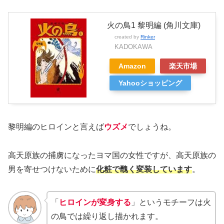
火の鳥1 黎明編 (角川文庫)
created by
Rinker
KADOKAWA
Amazon
楽天市場
Yahooショッピング
黎明編のヒロインと言えば
ウズメ
でしょうね。
高天原族の捕虜になったヨマ国の女性ですが、高天原族の
男を寄せつけないために
化粧で醜く変装しています
。
「
ヒロインが変身する
」というモチーフは火
の鳥では繰り返し描かれます。