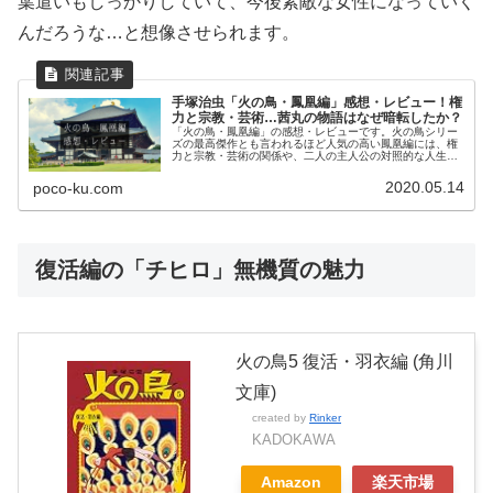
葉遣いもしっかりしていて、今後素敵な女性になっていく
んだろうな…と想像させられます。
手塚治虫「火の鳥・鳳凰編」感想・レビュー！権
力と宗教・芸術…茜丸の物語はなぜ暗転したか？
「火の鳥・鳳凰編」の感想・レビューです。火の鳥シリー
ズの最高傑作とも言われるほど人気の高い鳳凰編には、権
力と宗教・芸術の関係や、二人の主人公の対照的な人生が
描かれます。
2020.05.14
poco-ku.com
復活編の「チヒロ」無機質の魅力
火の鳥5 復活・羽衣編 (角川
文庫)
created by
Rinker
KADOKAWA
Amazon
楽天市場