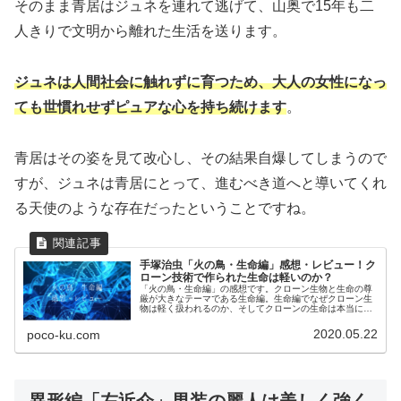
そのまま青居はジュネを連れて逃げて、山奥で15年も二
人きりで文明から離れた生活を送ります。
ジュネは人間社会に触れずに育つため、大人の女性になっ
ても世慣れせずピュアな心を持ち続けます
。
青居はその姿を見て改心し、その結果自爆してしまうので
すが、ジュネは青居にとって、進むべき道へと導いてくれ
る天使のような存在だったということですね。
手塚治虫「火の鳥・生命編」感想・レビュー！ク
ローン技術で作られた生命は軽いのか？
「火の鳥・生命編」の感想です。クローン生物と生命の尊
厳が大きなテーマである生命編。生命編でなぜクローン生
物は軽く扱われるのか、そしてクローンの生命は本当に軽
いのか…などと考えさせられます。
2020.05.22
poco-ku.com