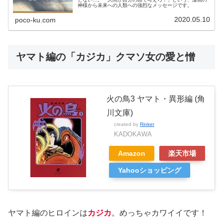
神様から未来への人類への強烈なメッセージです。
2020.05.10
poco-ku.com
ヤマト編の「カジカ」クマソ女の愛と憎
火の鳥3 ヤマト・異形編 (角
川文庫)
created by
Rinker
KADOKAWA
Amazon
楽天市場
Yahooショッピング
ヤマト編のヒロインは
カジカ
。めっちゃカワイイです！