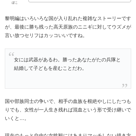
ぽこ
黎明編はいろいろな国が入り乱れた複雑なストーリーです
が、最後に勝ち残った高天原族のニニギに対してウズメが
言い放つセリフはカッコいいですね。
女には武器があるわ。勝ったあなたがたの兵隊と
結婚して子どもを産むことだわ。
国や部族同士の争いで、相手の血族を根絶やしにしたつも
りでも、女性が一人生き残れば混血という形で受け継いで
いくと…。
現在のもっと自由な女性観にはあまりマッチしない描き方