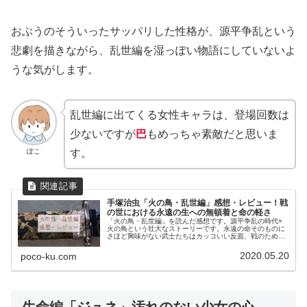
おぶうのそういったサッパリした性格が、源平争乱という
悲劇を描きながら、乱世編を湿っぽい物語にしていないよ
うな気がします。
乱世編に出てくる女性キャラは、登場回数は
少ないですが
巴
もめっちゃ素敵だと思いま
ぽこ
す。
手塚治虫「火の鳥・乱世編」感想・レビュー！戦
の世における永遠の生への無頓着と命の軽さ
「火の鳥・乱世編」を読んだ感想です。源平争乱の時代×
火の鳥という壮大なストーリーです。永遠の命そのものに
さほど興味がない武士たちはカッコいい反面、戦のために
生きる姿をせつなくも感じます。
2020.05.20
poco-ku.com