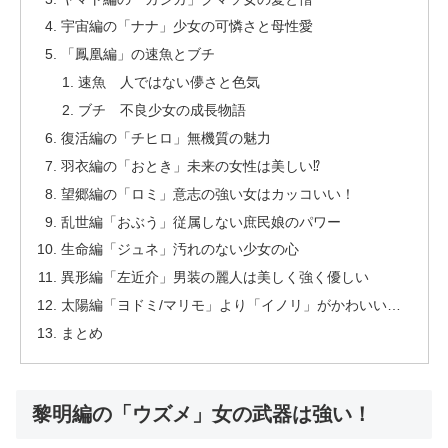
宇宙編の「ナナ」少女の可憐さと母性愛
「鳳凰編」の速魚とブチ
速魚 人ではない儚さと色気
ブチ 不良少女の成長物語
復活編の「チヒロ」無機質の魅力
羽衣編の「おとき」未来の女性は美しい⁉
望郷編の「ロミ」意志の強い女はカッコいい！
乱世編「おぶう」従属しない庶民娘のパワー
生命編「ジュネ」汚れのない少女の心
異形編「左近介」男装の麗人は美しく強く優しい
太陽編「ヨドミ/マリモ」より「イノリ」がかわいい…
まとめ
黎明編の「ウズメ」女の武器は強い！