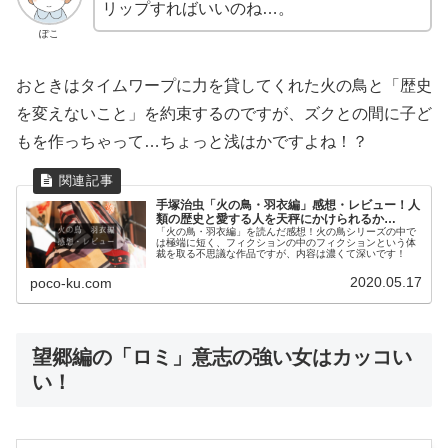
リップすればいいのね…。
ぽこ
おときはタイムワープに力を貸してくれた火の鳥と「歴史
を変えないこと」を約束するのですが、ズクとの間に子ど
もを作っちゃって…ちょっと浅はかですよね！？
手塚治虫「火の鳥・羽衣編」感想・レビュー！人
類の歴史と愛する人を天秤にかけられるか…
「火の鳥・羽衣編」を読んだ感想！火の鳥シリーズの中で
は極端に短く、フィクションの中のフィクションという体
裁を取る不思議な作品ですが、内容は濃くて深いです！
2020.05.17
poco-ku.com
望郷編の「ロミ」意志の強い女はカッコい
い！