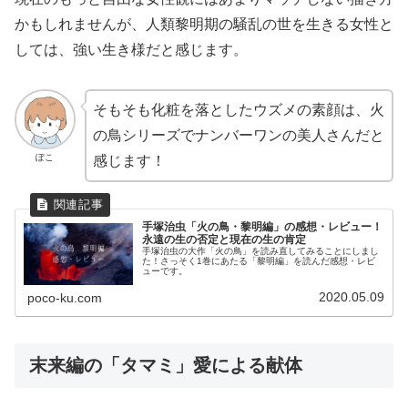
かもしれませんが、人類黎明期の騒乱の世を生きる女性と
しては、強い生き様だと感じます。
そもそも化粧を落としたウズメの素顔は、火
の鳥シリーズでナンバーワンの美人さんだと
ぽこ
感じます！
手塚治虫「火の鳥・黎明編」の感想・レビュー！
永遠の生の否定と現在の生の肯定
手塚治虫の大作「火の鳥」を読み直してみることにしまし
た！さっそく1巻にあたる「黎明編」を読んだ感想・レビ
ューです。
2020.05.09
poco-ku.com
末来編の「タマミ」愛による献体