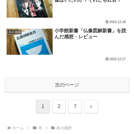
2022.12.18
小学館新書「仏像図解新書」を読
本の感想
んだ感想・レビュー
2022.12.17
次のページ
次
1
2
7
へ
ホーム
本
本の感想