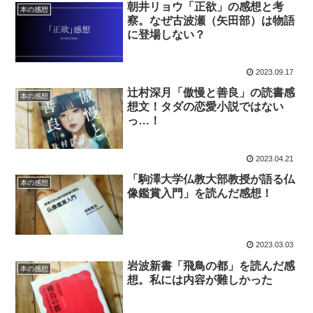
朝井リョウ「正欲」の感想と考
本の感想
察。なぜ古波瀬（矢田部）は物語
に登場しない？
2023.09.17
辻村深月「傲慢と善良」の読書感
本の感想
想文！タダの恋愛小説ではない
っ…！
2023.04.21
「駒澤大学仏教大部教授が語る仏
本の感想
像鑑賞入門」を読んだ感想！
2023.03.03
岩波新書「飛鳥の都」を読んだ感
本の感想
想。私には内容が難しかった