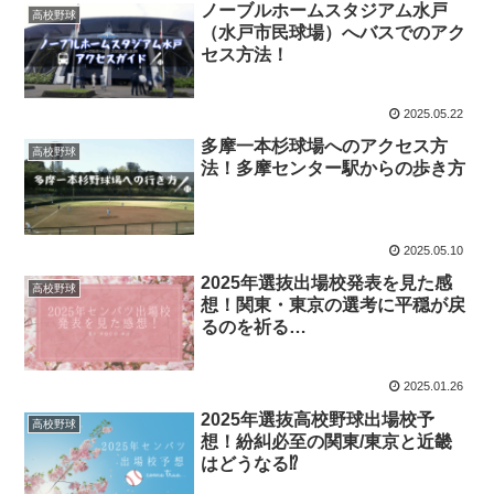
ノーブルホームスタジアム水戸
高校野球
（水戸市民球場）へバスでのアク
セス方法！
2025.05.22
多摩一本杉球場へのアクセス方
高校野球
法！多摩センター駅からの歩き方
2025.05.10
2025年選抜出場校発表を見た感
高校野球
想！関東・東京の選考に平穏が戻
るのを祈る…
2025.01.26
2025年選抜高校野球出場校予
高校野球
想！紛糾必至の関東/東京と近畿
はどうなる⁉