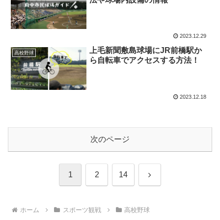
2023.12.29
上毛新聞敷島球場にJR前橋駅か
高校野球
ら自転車でアクセスする方法！
2023.12.18
次のページ
次
1
2
14
へ
ホーム
スポーツ観戦
高校野球