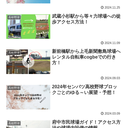
2024.11.25
武蔵小杉駅から等々力球場への徒
高校野球
歩アクセス方法！
2024.11.09
新前橋駅から上毛新聞敷島球場へ
高校野球
レンタル自転車cogbeでの行き
方！
2024.09.03
2024年センバツ高校野球ブロッ
高校野球
クごとのゆる～い展望・予想！
2024.03.09
府中市民球場ガイド！アクセス方
高校野球
法や球場内設備の情報