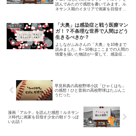
読んでみたので感想を書いてみます。ル
ネサンス期のイタリアで画家を目指す前
向きな少女の物語です。
「大奥」は感染症と戦う医療マン
漫画その他
ガ！？不条理な世界で人間はどう
生きるべきか？
よしながふみさんの「大奥」を10巻まで
読みました。8～10巻はここまでの人間の
情愛を描いた物語が一変して、感染症と
戦う医療マンガの様相を呈しています。
こんな時代にもっと読まれるべき物語だ
と思いました！
早見和真の高校野球小説「ひゃくはち」
の感想！ひと昔前の高校野球はたぶんこ
うだった
漫画「アルテ」を読んだ感想！ルネサン
ス時代に画家を目指す少女の朝ドラっぽ
いお話！