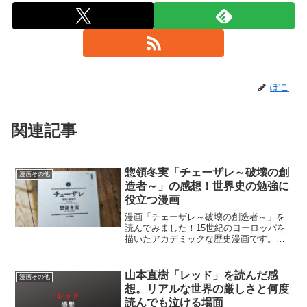
ぽこ
関連記事
惣領冬実「チェーザレ～破壊の創
漫画その他
造者～」の感想！世界史の勉強に
役立つ漫画
漫画「チェーザレ～破壊の創造者～」を
読んでみました！15世紀のヨーロッパを
描いたアカデミックな歴史漫画です。少
し難しいですが、私のような世界史苦手
でも楽しめるイケメン天国！？
山本直樹「レッド」を読んだ感
漫画その他
想。リアルな世界の厳しさと何度
読んでも泣ける場面