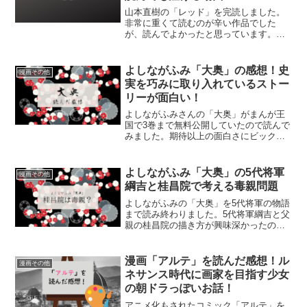
山本直樹の「レッド」を完読しました。
非常に重くて読むのが辛い作品でした
が、読んでよかったと思っています。い
ろいろ思ったことを書いてみます。
よしながふみ「大奥」の感想！史
漫画その他
実を巧みに取り入れているストー
リーが面白い！
よしながふみさんの「大奥」がまんが王
国で3巻まで無料公開していたので読んで
みました。期待以上の面白さにビックリ
です！
よしながふみ「大奥」の5代将軍
漫画その他
綱吉と桂昌院で考える毒親問題
よしながふみの「大奥」を5代将軍の物語
まで読み終わりました。5代将軍綱吉と父
親の桂昌院の描き方が興味深かったの
で、毒親問題として記事にしてみまし
た。
漫画「アルテ」を読んだ感想！ル
漫画その他
ネサンス時代に画家を目指す少女
の朝ドラっぽいお話！
アニメ化もされたコミック「アルテ」を