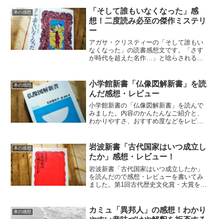
「そして誰もいなくなった」感
本の感想
想！二度読み必至の傑作ミステリ
ー
アガサ・クリスティーの「そして誰もい
なくなった」の読書感想文です。「さす
が時代を超えた名作…」と唸らされる傑
作ミステリーでした。
小学館新書「仏像図解新書」を読
本の感想
んだ感想・レビュー
小学館新書の「仏像図解新書」を読んで
みました。内容のかんたんなご紹介と、
わかりやすさ、おすすめ度などをレビュ
ーします。
岩波新書「古代国家はいつ成立し
本の感想
たか」感想・レビュー！
岩波新書「古代国家はいつ成立したか」
を読んだので感想・レビューを書いてみ
ました。第1回古代歴史文化賞・大賞を受
賞した本で、確かに良書だなと感じまし
た。
カミュ「異邦人」の感想！わかり
本の感想