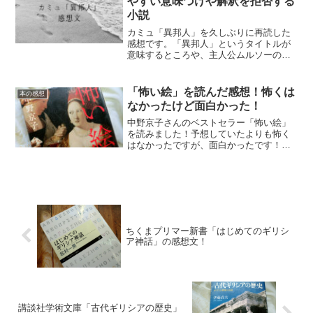
やすい意味づけや解釈を拒否する
小説
カミュ「異邦人」を久しぶりに再読した
感想です。「異邦人」というタイトルが
意味するところや、主人公ムルソーの人
生観などについて考察してみました。
「怖い絵」を読んだ感想！怖くは
本の感想
なかったけど面白かった！
中野京子さんのベストセラー「怖い絵」
を読みました！予想していたよりも怖く
はなかったですが、面白かったです！
「怖い絵」を読んで感じたことをつらつ
ら感想文として書いてみます。
ちくまプリマー新書「はじめてのギリシ
ア神話」の感想文！
講談社学術文庫「古代ギリシアの歴史」