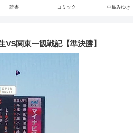
読書
コミック
中島みゆき
菅生VS関東一観戦記【準決勝】