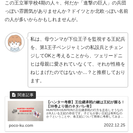
この王立軍学校4期の人々、何だか「進撃の巨人」の兵団
っぽい雰囲気がありませんか？ドイツとか北欧っぽい名前
の人が多いからかもしれませんが。
私は、母ウンマが下位王子を監視する王妃兵
を、第1王子ベンジャミンの私設兵とチェン
ジしてOKと考えることから、ツェリードニ
ヒは母親に愛されていなくて、それが性格を
ねじまげたのではないか…？と推察しており
ます。
【ハンター考察】王位継承戦の鍵は王妃が握る！
【38巻より後のネタバレ有】
HUNTER×HUNTERの王位継承戦の行方を左右しそうなの
が8人いる王妃の存在です。子どもが多い王妃は有利なの
か？ということや、各王妃について簡単に考察してみまし
た。
2022.12.25
poco-ku.com