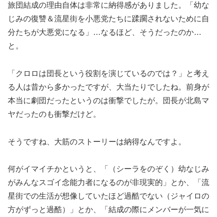
旅団結成の理由自体は非常に納得感がありました。「幼な
じみの復讐＆流星街を小悪党たちに蹂躙されないために自
分たちが大悪党になる」…なるほど、そうだったのか…
と。
「クロロは団長という役割を演じているのでは？」と考え
る人は昔から多かったですが、大当たりでしたね。前身が
本当に劇団だったというのは衝撃でしたが。団長が北島マ
ヤだったのも衝撃だけど。
そうですね、大筋のストーリーは納得なんですよ。
何がイマイチかというと、「（シーラをのぞく）幼なじみ
がみんなスゴイ念能力者になるのが非現実的」とか、「流
星街での生活が想像していたほど過酷でない（ジャイロの
方がずっと過酷）」とか、「結成の際にメンバーが一気に