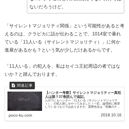
ないだろうけど。
「サイレントマジョリティ関係」という可能性があると考
えるのは、クラピカに話が伝わることで、1014室で暴れ
ている「11人いる（サイレントマジョリティ）」に何か
進展があるかも？という気が少しだけあるからです。
「11人いる」の犯人を、私はセイコ王妃周辺の者ではな
いか？と踏んでおります。
【ハンター考察】サイレントマジョリティー真犯
人は誰？37巻読んで追記。
ムボウにもハンター「11人いる（サイレントマジョリテ
ィ）」の犯人探しをやってみました！一応、論理的に推理
しているつもりではありますが、冨樫先生は「想像のナナ
メ上」を行くため、自信のほどはありませーん。気楽に読
んでいただければと思います！
2018.10.16
poco-ku.com