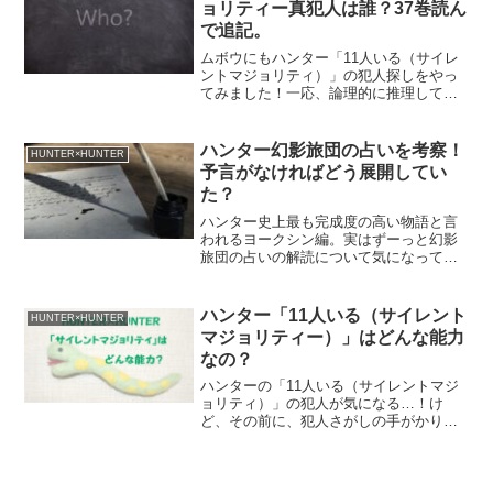
ョリティー真犯人は誰？37巻読ん
で追記。
ムボウにもハンター「11人いる（サイレ
ントマジョリティ）」の犯人探しをやっ
てみました！一応、論理的に推理してい
るつもりではありますが、冨樫先生は
「想像のナナメ上」を行くため、自信の
ほどはありませーん。気楽に読んでいた
ハンター幻影旅団の占いを考察！
HUNTER×HUNTER
だければと思います！
予言がなければどう展開してい
た？
ハンター史上最も完成度の高い物語と言
われるヨークシン編。実はずーっと幻影
旅団の占いの解読について気になってい
たので、旅団が再登場して活躍している
この機会に、思い切って考察してみまし
た。今さらですけど、いろいろスッキリ
ハンター「11人いる（サイレント
HUNTER×HUNTER
しました～。
マジョリティー）」はどんな能力
なの？
ハンターの「11人いる（サイレントマジ
ョリティ）」の犯人が気になる…！け
ど、その前に、犯人さがしの手がかりに
するために、サイレントマジョリティの
能力をまとめておかないと！…というわ
けで、まとめました。