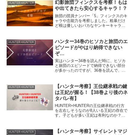
幻影旅団フィンクスを考察！もは
HUNTER×HUNTER
や出てきたら安心するキャラ！？
旅団の団員ナンバー「5」フィンクスのキ
ャラや念能力を考察しました。粗暴だけ
ど根は優しいおバカなヤンキーキャラ。
頭脳戦が多いハンター×ハンターで彼が出
てくるとホッとするのは私だけ？
ハンター34巻のヒソカと旅団のエ
HUNTER×HUNTER
ピソードがやはり納得できない
ぞ…
実はハンター34巻を読んだ時に、ヒソカ
と旅団のエピソードで納得できない部分
が多かったのですが、36巻を読んで、そ
の「納得できなさ」がさらに大きくなり
ました。今後、納得できる展開もあるか
もしれませんが（笑）、現時点での思い
【ハンター考察】王位継承戦の鍵
HUNTER×HUNTER
のタケを述べてみます。
は王妃が握る！【38巻より後のネ
タバレ有】
HUNTER×HUNTERの王位継承戦の行方
を左右しそうなのが8人いる王妃の存在で
す。子どもが多い王妃は有利なのか？と
いうことや、各王妃について簡単に考察
してみました。
【ハンター考察】サイレントマジ
HUNTER×HUNTER