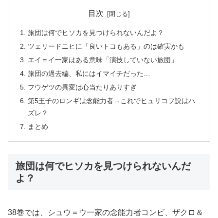
目次
旅団は何でヒソカを見つけられないんだよ？
ツェリードニヒに「良いトコもある」のは確実かも
エイ＝イ一家はある意味「演技していない旅団」
旅団の過去編、私にはイマイチだった…
フウゲツの異変は心当たりありすぎ
第5王子のロンギは念能力者→これでヒュリコフ説はハ
ズレ？
まとめ
旅団は何でヒソカを見つけられないんだ
よ？
38巻では、シュウ＝ウ一家の念能力者コンビ、ザクロ＆