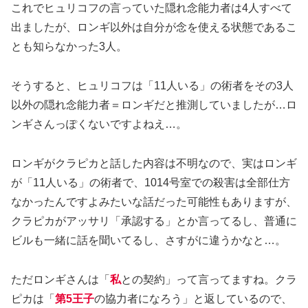
これでヒュリコフの言っていた隠れ念能力者は4人すべて
出ましたが、ロンギ以外は自分が念を使える状態であるこ
とも知らなかった3人。
そうすると、ヒュリコフは「11人いる」の術者をその3人
以外の隠れ念能力者＝ロンギだと推測していましたが…ロ
ンギさんっぽくないですよねえ…。
ロンギがクラピカと話した内容は不明なので、実はロンギ
が「11人いる」の術者で、1014号室での殺害は全部仕方
なかったんですよみたいな話だった可能性もありますが、
クラピカがアッサリ「承認する」とか言ってるし、普通に
ビルも一緒に話を聞いてるし、さすがに違うかなと…。
ただロンギさんは「
私
との契約」って言ってますね。クラ
ピカは「
第5王子
の協力者になろう」と返しているので、