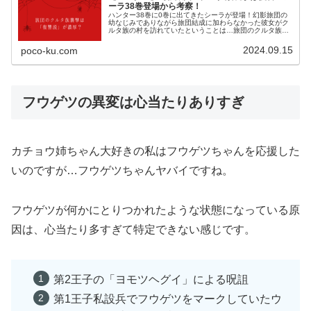
ーラ38巻登場から考察！
ハンター38巻に0巻に出てきたシーラが登場！幻影旅団の
幼なじみでありながら旅団結成に加わらなかった彼女がク
ルタ族の村を訪れていたということは…旅団のクルタ族襲
撃の謎を解く鍵となりそうなので考察してみました！
2024.09.15
poco-ku.com
フウゲツの異変は心当たりありすぎ
カチョウ姉ちゃん大好きの私はフウゲツちゃんを応援した
いのですが…フウゲツちゃんヤバイですね。
フウゲツが何かにとりつかれたような状態になっている原
因は、心当たり多すぎて特定できない感じです。
第2王子の「ヨモツヘグイ」による呪詛
第1王子私設兵でフウゲツをマークしていたウ