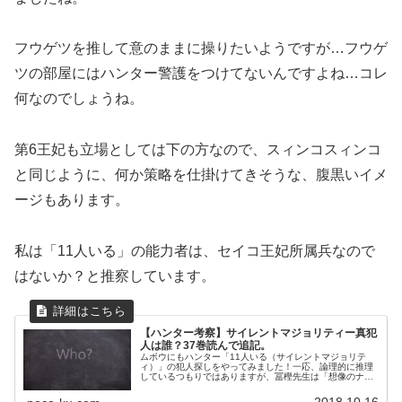
フウゲツを推して意のままに操りたいようですが…フウゲ
ツの部屋にはハンター警護をつけてないんですよね…コレ
何なのでしょうね。
第6王妃も立場としては下の方なので、スィンコスィンコ
と同じように、何か策略を仕掛けてきそうな、腹黒いイメ
ージもあります。
私は「11人いる」の能力者は、セイコ王妃所属兵なので
はないか？と推察しています。
【ハンター考察】サイレントマジョリティー真犯
人は誰？37巻読んで追記。
ムボウにもハンター「11人いる（サイレントマジョリテ
ィ）」の犯人探しをやってみました！一応、論理的に推理
しているつもりではありますが、冨樫先生は「想像のナナ
メ上」を行くため、自信のほどはありませーん。気楽に読
んでいただければと思います！