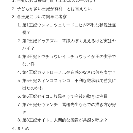
王妃の兵は移動可能？上限15人ルールは？
子どもが多い王妃が有利…とは言えない
各王妃について簡単に考察
第1王妃ウンマ…ツェリードニヒが不利な状況は無
視？
第2王妃ドゥアズル…常識人ぽく見えるけど実はヤ
バイ？
第3王妃トウチョウレイ…チョウライが王の実子で
ない件
第4王妃カットローノ…存在感のなさは何を表す？
第5王妃スィンコスィンコ…不利な継承戦で勝負に
出たのかも
第6王妃セイコ…腹黒そうで今後の動きに注目
第7王妃セヴァンチ…冨樫先生ならでの描き方が好
き
第8王妃オイト…人間的な感覚が共感を呼ぶ？
まとめ