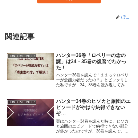
ぽこ
関連記事
ハンター36巻「ロベリーの念の
HUNTER×HUNTER
謎」は34・35巻の復習でわかっ
た！
ハンター36巻を読んで「ええっ？ロベリ
ーが念能力者だったの？」とビックリし
た私ですが、34、35巻を読み返してみる
と謎が解けました。ハンターファンには
「今さら？」という感じかもしれません
が、自分のためにまとめておきます！
ハンター34巻のヒソカと旅団のエ
HUNTER×HUNTER
ピソードがやはり納得できない
ぞ…
実はハンター34巻を読んだ時に、ヒソカ
と旅団のエピソードで納得できない部分
が多かったのですが、36巻を読んで、そ
の「納得できなさ」がさらに大きくなり