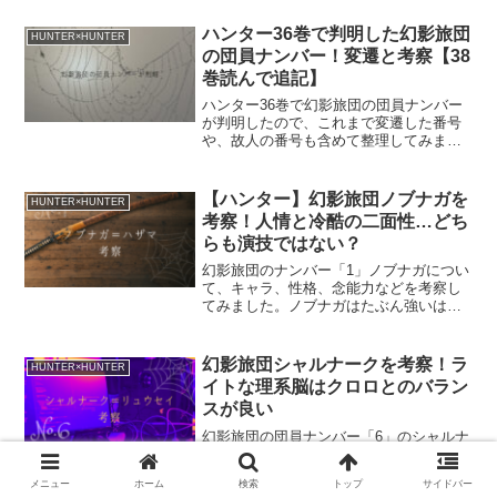
ました。今後、納得できる展開もあるか
もしれませんが（笑）、現時点での思い
ハンター36巻で判明した幻影旅団
HUNTER×HUNTER
のタケを述べてみます。
の団員ナンバー！変遷と考察【38
巻読んで追記】
ハンター36巻で幻影旅団の団員ナンバー
が判明したので、これまで変遷した番号
や、故人の番号も含めて整理してみまし
た。ちょこっとだけですが、旅団に関す
る考察も含みます。
【ハンター】幻影旅団ノブナガを
HUNTER×HUNTER
考察！人情と冷酷の二面性…どち
らも演技ではない？
幻影旅団のナンバー「1」ノブナガについ
て、キャラ、性格、念能力などを考察し
てみました。ノブナガはたぶん強いは
ず！
幻影旅団シャルナークを考察！ラ
HUNTER×HUNTER
イトな理系脳はクロロとのバラン
スが良い
幻影旅団の団員ナンバー「6」のシャルナ
ークのキャラや念能力を考察してみまし
た。軽くて実用的な理系的性格は、重々
メニュー
ホーム
検索
トップ
サイドバー
しい文系団長クロロの補佐として非常に