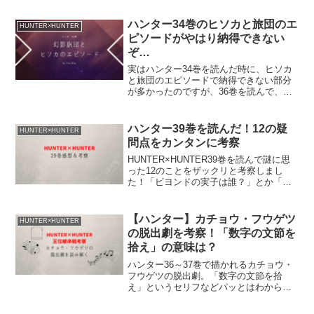
能力をまとめておかないと！…というわ
けで、まとめました。
ハンター34巻のヒソカと旅団のエ
HUNTER×HUNTER
ピソードがやはり納得できない
ぞ…
実はハンター34巻を読んだ時に、ヒソカ
と旅団のエピソードで納得できない部分
が多かったのですが、36巻を読んで、そ
の「納得できなさ」がさらに大きくなり
ました。今後、納得できる展開もあるか
もしれませんが（笑）、現時点での思い
ハンター39巻を読んだ！12の疑
HUNTER×HUNTER
のタケを述べてみます。
問点をカンタンに考察
HUNTER×HUNTER39巻を読んで謎に思
った12のことをザックリと考察しまし
た！「ビヨンドの実子は誰？」とか「ク
ロロの次善って何？」とか
【ハンター】カチョウ・フウゲツ
HUNTER×HUNTER
の脱出劇を考察！「数字の文節を
拾え」の意味は？
ハンター36～37巻で描かれるカチョウ・
フウゲツの脱出劇。「数字の文節を拾
え」というセリフなどパッとはわからな
い部分があったので詳しく読み解いてみ
ました。