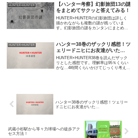
【ハンター考察】幻影旅団13の謎
HUNTER×HUNTER
をまとめてサクッと答えてみる！
HUNTER×HUNTERの幻影旅団は詳しく
描かれながらも複数の謎が残っていま
す。幻影旅団の謎をカンタンにまとめ
て、それぞれカンタンに現時点での私の
答えまで書いてみました！
ハンター38巻のザックリ感想！ツ
HUNTER×HUNTER
ェリードニヒにお友達がいた…
HUNTER×HUNTER38巻を読んだザック
リとした感想です。理解率は95％くらい
かな…4時間くらいかけてじっくり考えな
がら読みました。
ハンター38巻のザックリ感想！ツェリー
ドニヒにお友達がいた…
武蔵小杉駅から等々力球場への徒歩アク
セス方法！