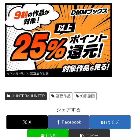
HUNTER×HUNTER
冨樫作品
幻影旅団
シェアする
X
Facebook
はてブ
LINE
コピー