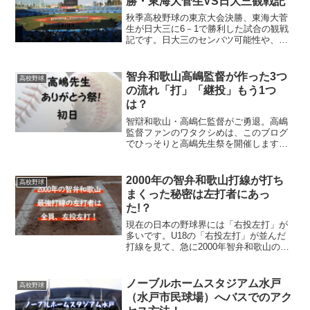
勝・東海大菅生VS日大三観戦記
秋季高校野球の東京大会決勝、東海大菅
生が日大三に6－1で勝利した試合の観戦
記です。日大三のセンバツ可能性や、セ
ンバツでの東海大菅生への期待について
書いてみました。
智弁和歌山高嶋監督が作った3つ
高校野球
の流れ「打」「継投」もう1つ
は？
智辯和歌山・高嶋仁監督がご勇退。高嶋
監督ファンのワタクシめは、このブログ
でひっそりと高嶋先生祭を開催します。
初日は「高嶋野球が高校野球にもたらし
たものは打撃優位と複数投手制ともう一
つは？」とクイズ形式で始めてみまし
2000年の智弁和歌山打線が打ち
高校野球
た！
まくった秘密は左打者にあっ
た!？
現在の日本の野球界には「右投左打」が
多いです。U18の「右投左打」が並んだ
打線を見て、急に2000年智弁和歌山の強
力打線の秘密について閃いたので、興奮
して書いた記事であります。
ノーブルホームスタジアム水戸
高校野球
（水戸市民球場）へバスでのアク