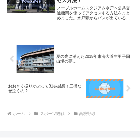
セス方法！
ノーブルホームスタジアム水戸へ公共交
通機関を使ってアクセスする方法をまと
めました。水戸駅からバスが出ているの
ですが本数が少ないのがネックです。
夏の光に消えた2019年東海大菅生甲子園
出場の夢…
おおきく振りかぶって31巻感想！三橋な
ぜ泣くの？
ホーム
スポーツ観戦
高校野球