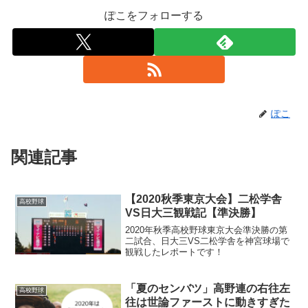
ぽこをフォローする
ぽこ
関連記事
【2020秋季東京大会】二松学舎
高校野球
VS日大三観戦記【準決勝】
2020年秋季高校野球東京大会準決勝の第
二試合、日大三VS二松学舎を神宮球場で
観戦したレポートです！
「夏のセンバツ」高野連の右往左
高校野球
往は世論ファーストに動きすぎた