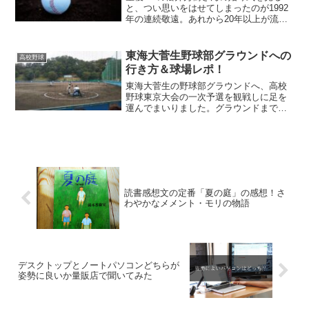
と、つい思いをはせてしまったのが1992
年の連続敬遠。あれから20年以上が流
れ、世論もずいぶん変わりましたが、当
時を教訓として、高校野球ファンである
自分を戒めたいことがあるなあと感じ、
東海大菅生野球部グラウンドへの
高校野球
書いた記事です。
行き方＆球場レポ！
東海大菅生の野球部グラウンドへ、高校
野球東京大会の一次予選を観戦しに足を
運んでまいりました。グラウンドまでの
行き方や、グラウンドの座席・トイレ情
報などをまとめておきます。
読書感想文の定番「夏の庭」の感想！さ
わやかなメメント・モリの物語
デスクトップとノートパソコンどちらが
姿勢に良いか量販店で聞いてみた