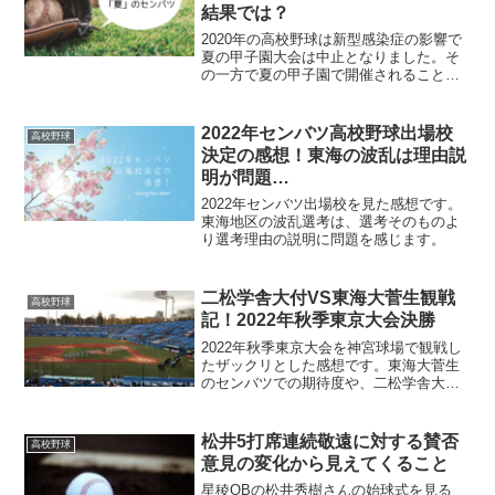
結果では？
2020年の高校野球は新型感染症の影響で
夏の甲子園大会は中止となりました。そ
の一方で夏の甲子園で開催されることに
なった春のセンバツ出場校による交流試
合。高野連の決断を見ながら思う所があ
ったので記事にしてみました。
2022年センバツ高校野球出場校
高校野球
決定の感想！東海の波乱は理由説
明が問題…
2022年センバツ出場校を見た感想です。
東海地区の波乱選考は、選考そのものよ
り選考理由の説明に問題を感じます。
二松学舎大付VS東海大菅生観戦
高校野球
記！2022年秋季東京大会決勝
2022年秋季東京大会を神宮球場で観戦し
たザックリとした感想です。東海大菅生
のセンバツでの期待度や、二松学舎大付
のセンバツ選出可能性にも触れてみまし
た。
松井5打席連続敬遠に対する賛否
高校野球
意見の変化から見えてくること
星稜OBの松井秀樹さんの始球式を見る