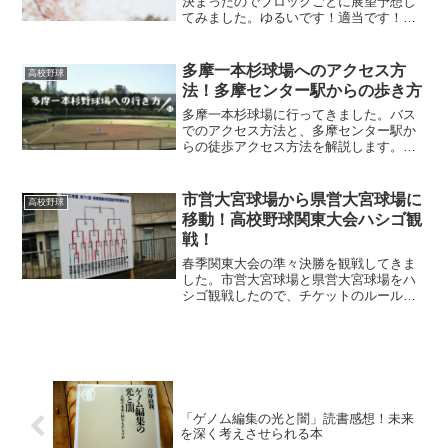
決まったのでブロックごとに展望予想し
てみました。ゆるいです！適当です！ベ
スト8予想もついでにやってます。
多摩一本杉球場へのアクセス方
高校野球
法！多摩センター駅からの歩き方
多摩一本杉球場に行ってきました。バス
でのアクセス方法と、多摩センター駅か
らの徒歩アクセス方法を解説します。多
摩一本杉球場のかんたんガイドつき！
市営大宮球場から県営大宮球場に
高校野球
移動！高校野球関東大会ハシゴ観
戦！
春季関東大会の準々決勝を観戦してきま
した。市営大宮球場と県営大宮球場をハ
シゴ観戦したので、チケットのルールや
移動方法などをまとめておきました。
「ゲノム編集の光と闇」読書感想！未来
を深く考えさせられる本