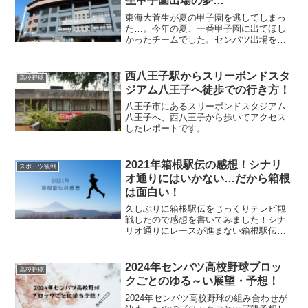
生甲子園出場の夢…
東海大菅生が夏の甲子園を逃してしまっ
た…。今年の夏、一番甲子園に出てほし
かったチームでした。センバツ出場を阻
まれてから最後の夏の試合が終わるま
で、東海大菅生が試練と戦っていた姿を
見て感じたことを記事にしてみました。
西八王子駅からスリーボンドスタ
高校野球
ジアム八王子へ徒歩での行き方！
八王子市にあるスリーボンドスタジアム
八王子へ、西八王子から歩いてアクセス
したレポートです。
2021年箱根駅伝の感想！シナリ
スポーツ観戦
オ通りにはいかない…だから箱根
は面白い！
久しぶりに箱根駅伝をじっくりテレビ観
戦したので感想を書いてみました！シナ
リオ通りにレースが進まない箱根駅伝は
やっぱり面白い！
2024年センバツ高校野球ブロッ
高校野球
クごとのゆる～い展望・予想！
2024年センバツ高校野球の組み合わせが