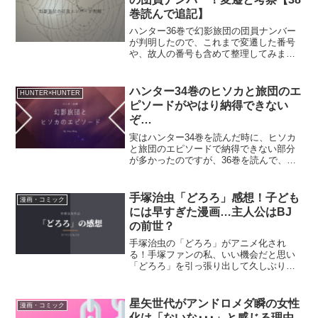
巻読んで追記】
ハンター36巻で幻影旅団の団員ナンバー
が判明したので、これまで変遷した番号
や、故人の番号も含めて整理してみまし
た。ちょこっとだけですが、旅団に関す
る考察も含みます。
ハンター34巻のヒソカと旅団のエ
HUNTER×HUNTER
ピソードがやはり納得できない
ぞ…
実はハンター34巻を読んだ時に、ヒソカ
と旅団のエピソードで納得できない部分
が多かったのですが、36巻を読んで、そ
の「納得できなさ」がさらに大きくなり
ました。今後、納得できる展開もあるか
もしれませんが（笑）、現時点での思い
手塚治虫「どろろ」感想！子ども
漫画・コミック
のタケを述べてみます。
には早すぎた漫画…主人公はBJ
の前世？
手塚治虫の「どろろ」がアニメ化され
る！手塚ファンの私、いい機会だと思い
「どろろ」を引っ張り出して久しぶりに
読んでみました。
星矢世代がアンドロメダ瞬の女性
漫画・コミック
化は「ないな･･･」と感じる理由