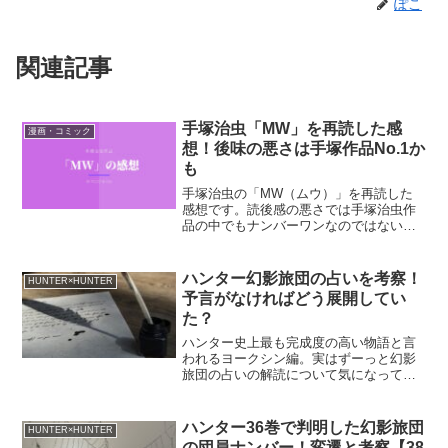
ぽこ
関連記事
手塚治虫「MW」を再読した感
漫画・コミック
想！後味の悪さは手塚作品No.1か
も
手塚治虫の「MW（ムウ）」を再読した
感想です。読後感の悪さでは手塚治虫作
品の中でもナンバーワンなのではないで
しょうか。暗いストーリーですが、考え
させられる深みもある作品です。
ハンター幻影旅団の占いを考察！
HUNTER×HUNTER
予言がなければどう展開してい
た？
ハンター史上最も完成度の高い物語と言
われるヨークシン編。実はずーっと幻影
旅団の占いの解読について気になってい
たので、旅団が再登場して活躍している
この機会に、思い切って考察してみまし
た。今さらですけど、いろいろスッキリ
ハンター36巻で判明した幻影旅団
HUNTER×HUNTER
しました～。
の団員ナンバー！変遷と考察【38