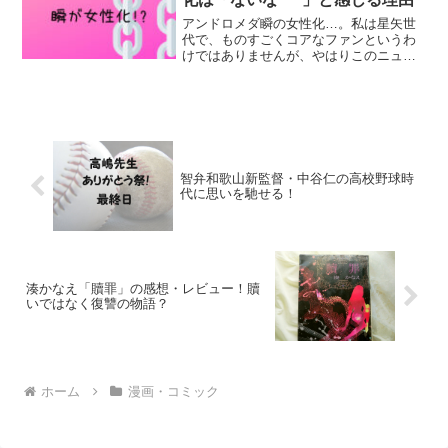
アンドロメダ瞬の女性化…。私は星矢世
代で、ものすごくコアなファンというわ
けではありませんが、やはりこのニュー
スには衝撃を受けました。同時に思うこ
ともあったので、ブログに書き残してお
きます。
智弁和歌山新監督・中谷仁の高校野球時
代に思いを馳せる！
湊かなえ「贖罪」の感想・レビュー！贖
いではなく復讐の物語？
ホーム
漫画・コミック