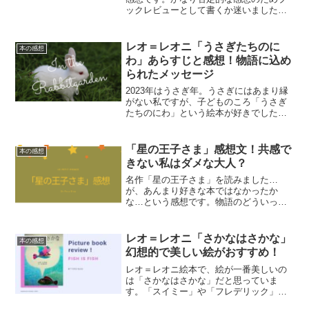
ックレビューとして書くか迷いました
が、自分の価値観を確認する意味で考え
たことをまとめてみました。
レオ＝レオニ「うさぎたちのに
本の感想
わ」あらすじと感想！物語に込め
られたメッセージ
2023年はうさぎ年。うさぎにはあまり縁
がない私ですが、子どものころ「うさぎ
たちのにわ」という絵本が好きでした。
大人になって考えるとこの絵本のメッセ
ージの深さを感じます。
「星の王子さま」感想文！共感で
本の感想
きない私はダメな大人？
名作「星の王子さま」を読みました…
が、あんまり好きな本ではなかったか
な…という感想です。物語のどういった
部分に共感できなかったのかを、私なり
に考えてみました。
レオ＝レオニ「さかなはさかな」
本の感想
幻想的で美しい絵がおすすめ！
レオ＝レオニ絵本で、絵が一番美しいの
は「さかなはさかな」だと思っていま
す。「スイミー」や「フレデリック」ほ
どは有名でないので、プレゼント絵本と