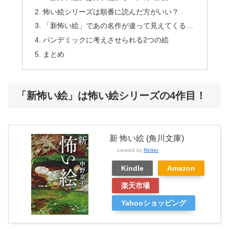
怖い絵シリーズは順番に読んだ方がいい？
「新怖い絵」であの名作が違って見えてくる…
パンデミックに考えさせられる2つの絵
まとめ
「新怖い絵」は怖い絵シリーズの4作目！
新 怖い絵 (角川文庫)
created by
Rinker
Kindle
Amazon
楽天市場
Yahooショッピング