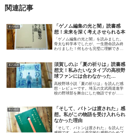
関連記事
「ゲノム編集の光と闇」読書感
本の感想
想！未来を深く考えさせられる本
「ゲノム編集の光と闇」を読みました。
骨太な科学本でしたが、一生懸命読み終
わりました！何もかも完璧に理解できた
わけではありませんが、いろいろと考え
させられる内容だったので、感想を書い
てみます。
須賀しのぶ「夏の祈りは」読書感
本の感想
想文！私みたいなタイプの高校野
球ファンには合わなかった…
高校野球小説「夏の祈りは」を読んだ感
想・レビューです。埼玉の文武両道進学
校の野球部を舞台にした物語ですが…ち
ょっとひねくれた高校野球ファンの私に
は合わなかったかな…。
「そして、バトンは渡された」感
本の感想
想。私がこの物語を受け入れられ
なかった理由
「そして、バトンは渡された」を読んだ
感想です。かなり否定的な感想のためブ