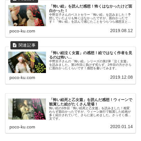
「怖い絵」を読んだ感想！怖くはなかったけど面
白かった！
中野京子さんのベストセラー「怖い絵」を読みました！予
想していたよりも怖くはなかったですが、面白かったで
す！「怖い絵」を読んで感じたことをつらつら感想文とし
て書いてみます。
2019.08.12
poco-ku.com
「怖い絵泣く女篇」の感想！絵ではなく作者を見
るのは怖い…
中野京子さんの「怖い絵」シリーズの第2弾「泣く女篇」
を読みました。第1作目に負けず劣らず、2作目の方がさら
に面白かったくらいです！感想を書いてみます。
2019.12.08
poco-ku.com
「怖い絵死と乙女篇」を読んだ感想！ウィーンで
観賞した絵がたくさん登場！
怖い絵の3作目「怖い絵死と乙女篇」を読みました！相変
わらず面白かったですが、ウィーン旅行で観賞した絵画が
多く紹介されていて、さらに楽しめました。さっそく感想
文です。
2020.01.14
poco-ku.com