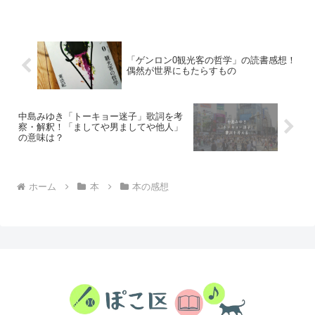
して贈っても、贈答先でダブる可能性は
低いです。
「ゲンロン0観光客の哲学」の読書感想！
偶然が世界にもたらすもの
中島みゆき「トーキョー迷子」歌詞を考
察・解釈！「ましてや男ましてや他人」
の意味は？
ホーム
本
本の感想