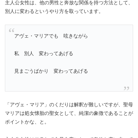
主人公女性は、他の男性と奔放な関係を持つ方法として、
別人に変わるというやり方を取っています。
アヴェ・マリアでも 呟きながら
私 別人 変わってあげる
見まごうばかり 変わってあげる
「アヴェ・マリア」のくだりは解釈が難しいですが、聖母
マリアは処女懐胎の聖女として、純潔の象徴であることが
ポイントかな、と。