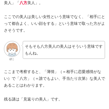
美人」「
八方
美人」。
ここでの美人は美しい女性という意味でなく、「相手にと
って都合よく、いい顔をする」という意味で取った方がよ
さそうです。
そもそも八方美人の美人はそういう意味です
もんね。
ぽこ
ここまで考察すると、「薄情」（＝相手に恋愛感情がな
い）で「八方」（＝誰でもよい、手当たり次第）な美人で
あることはわかります。
残る謎は「見返りの美人」です。