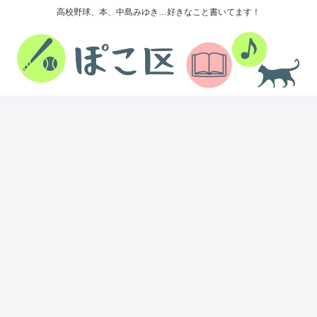
高校野球、本、中島みゆき…好きなこと書いてます！