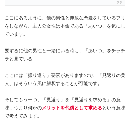
ここにあるように、他の男性と奔放な恋愛をしているフリ
をしながら、主人公女性は本命である「あいつ」を気にし
ています。
要するに他の男性と一緒にいる時も、「あいつ」をチラチ
ラと見ている。
ここには「振り返り」要素がありますので、「見返りの美
人」はそういう風に解釈することが可能です。
そしてもう一つ、「見返り」を「見返りを求める」の意
味…つまり何かの
メリットを代償として求める
という意味
で考えてみます。