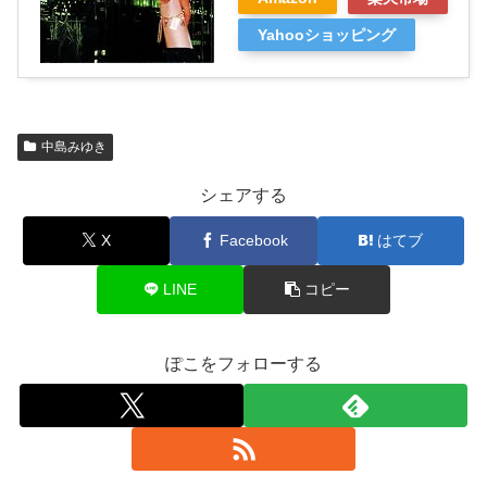
Yahooショッピング
中島みゆき
シェアする
X
Facebook
はてブ
LINE
コピー
ぽこをフォローする