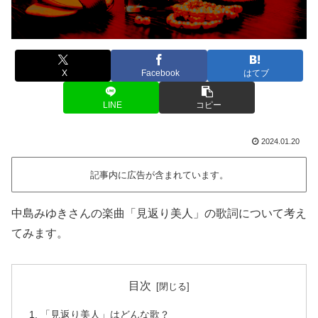
X
Facebook
はてブ
LINE
コピー
2024.01.20
記事内に広告が含まれています。
中島みゆきさんの楽曲「見返り美人」の歌詞について考え
てみます。
目次
「見返り美人」はどんな歌？