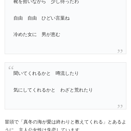
靴を拾いながら 少し待ったわ
自由 自由 ひどい言葉ね
冷めた女に 男が恵む
聞いてくれるかと 噂流したり
気にしてくれるかと わざと荒れたり
冒頭で「真冬の海が愛は終わりと教えてくれる」とあるよ
うに、主人公女性は失恋しています。