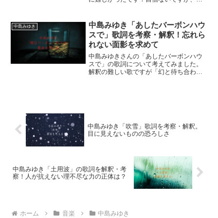
りあえず現段階での私なりの解釈を。
中島みゆき「あしたバーボンハウ
中島みゆき
スで」歌詞を考察・解釈！忘れら
れない面影を求めて
中島みゆきさんの「あしたバーボンハウ
スで」の歌詞について考えてみました。
解釈の難しい歌ですが「幻と待ち合わ
せ」「手品使い」「踊り娘」が意味する
ところを読み解いてみます！
中島みゆき「吹雪」歌詞を考察・解釈。
目に見えないものの恐ろしさ
中島みゆき「土用波」の歌詞を解釈・考
察！人が抗えない理不尽な力の正体は？
ホーム
音楽
中島みゆき