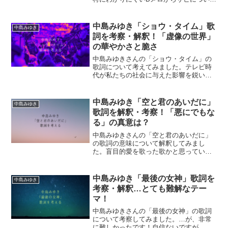
の歌詞について考えます。
中島みゆき「ショウ・タイム」歌
中島みゆき
詞を考察・解釈！「虚像の世界」
の華やかさと脆さ
中島みゆきさんの「ショウ・タイム」の
歌詞について考えてみました。テレビ時
代が私たちの社会に与えた影響を鋭い視
点で描いています。
中島みゆき「空と君のあいだに」
中島みゆき
歌詞を解釈・考察！「悪にでもな
る」の真意は？
中島みゆきさんの「空と君のあいだに」
の歌詞の意味について解釈してみまし
た。盲目的愛を歌った歌かと思っていま
したが、改めて聴くと、もっと深い悲劇
が秘められている気がしてきました。
中島みゆき「最後の女神」歌詞を
中島みゆき
考察・解釈…とても難解なテー
マ！
中島みゆきさんの「最後の女神」の歌詞
について考察してみました。…が、非常
に難しかったです！自信ないですが、と