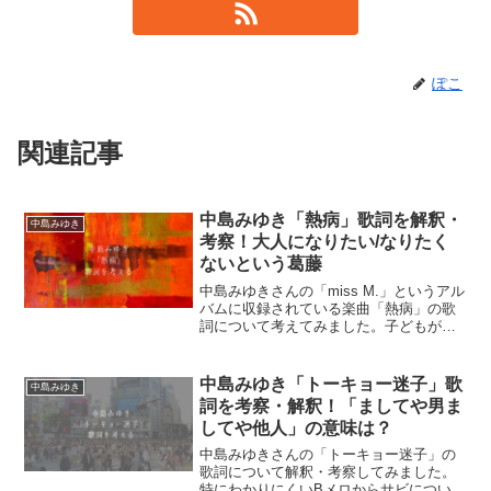
ぽこ
関連記事
中島みゆき「熱病」歌詞を解釈・
中島みゆき
考察！大人になりたい/なりたく
ないという葛藤
中島みゆきさんの「miss M.」というアル
バムに収録されている楽曲「熱病」の歌
詞について考えてみました。子どもが大
人の世界に対して感じる嫌悪感と抗えな
い魅力…が歌のテーマかな！？
中島みゆき「トーキョー迷子」歌
中島みゆき
詞を考察・解釈！「ましてや男ま
してや他人」の意味は？
中島みゆきさんの「トーキョー迷子」の
歌詞について解釈・考察してみました。
特にわかりにくいBメロからサビについて