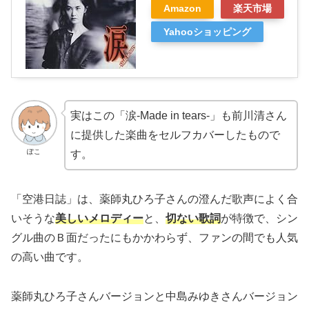
Amazon
楽天市場
Yahooショッピング
実はこの「涙-Made in tears-」も前川清さん
に提供した楽曲をセルフカバーしたもので
ぽこ
す。
「空港日誌」は、薬師丸ひろ子さんの澄んだ歌声によく合
いそうな
美しいメロディー
と、
切ない歌詞
が特徴で、シン
グル曲のＢ面だったにもかかわらず、ファンの間でも人気
の高い曲です。
薬師丸ひろ子さんバージョンと中島みゆきさんバージョン