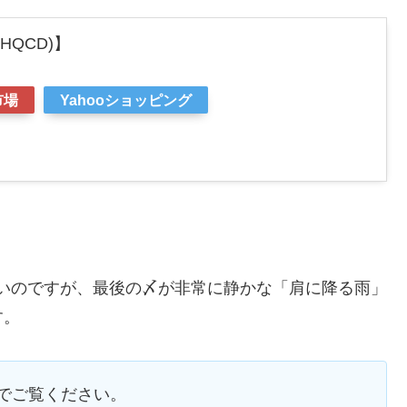
(HQCD)】
市場
Yahooショッピング
が多いのですが、最後の〆が非常に静かな「肩に降る雨」
す。
etでご覧ください。