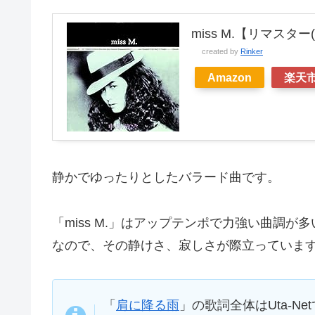
miss M.【リマスター
created by
Rinker
Amazon
楽天
静かでゆったりとしたバラード曲です。
「miss M.」はアップテンポで力強い曲調
なので、その静けさ、寂しさが際立っていま
「
肩に降る雨
」の歌詞全体はUta-N