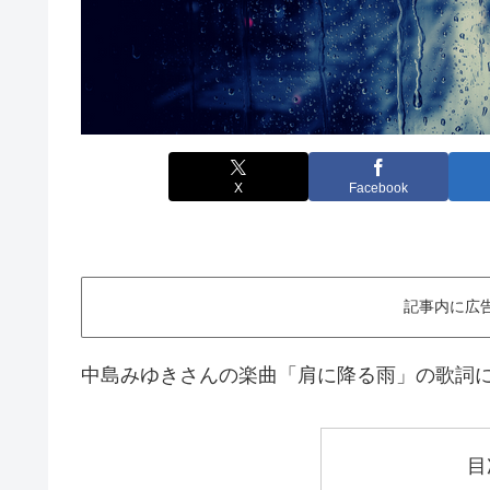
X
Facebook
記事内に広
中島みゆきさんの楽曲「肩に降る雨」の歌詞
目