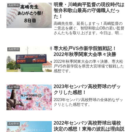
明豊・川崎絢平監督の現役時代は
高校野球
智弁和歌山最高の守備職人だっ
た！
高嶋先生祭、延長しますっ！高嶋監督の
ご意志を継ぐ、智辯和歌山OBの若い監督
さんたちを取り上げます。今日は、明豊
高校の川崎絢平監督の現役時代を熱く語
ります！
専大松戸VS作新学院観戦記！
高校野球
2022年秋季関東大会準々決勝
2022年秋季関東大会の準々決勝、専大松
戸VS作新学院を県営大宮球場で観戦した
感想です。
2023年センバツ高校野球のザッ
高校野球
クリした感想！
2023年センバツ高校野球の全体的なザッ
クリとした感想です。
2022年センバツ高校野球出場校
高校野球
決定の感想！東海の波乱は理由説