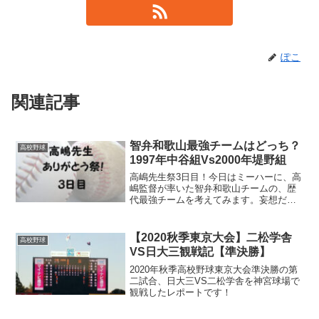
ぽこ
関連記事
智弁和歌山最強チームはどっち？
高校野球
1997年中谷組Vs2000年堤野組
高嶋先生祭3日目！今日はミーハーに、高
嶋監督が率いた智弁和歌山チームの、歴
代最強チームを考えてみます。妄想だら
けの記事ですが、やっぱり高校野球ファ
ンって、こういう妄想をしちゃうもので
すね。
【2020秋季東京大会】二松学舎
高校野球
VS日大三観戦記【準決勝】
2020年秋季高校野球東京大会準決勝の第
二試合、日大三VS二松学舎を神宮球場で
観戦したレポートです！