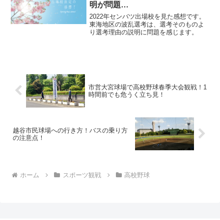
明が問題…
2022年センバツ出場校を見た感想です。
東海地区の波乱選考は、選考そのものよ
り選考理由の説明に問題を感じます。
市営大宮球場で高校野球春季大会観戦！1
時間前でも危うく立ち見！
越谷市民球場への行き方！バスの乗り方
の注意点！
ホーム
スポーツ観戦
高校野球