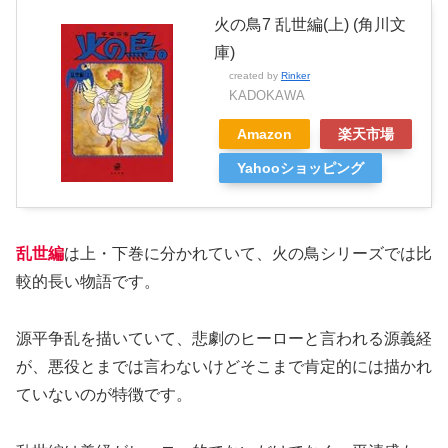
火の鳥7 乱世編(上) (角川文
庫)
created by
Rinker
KADOKAWA
Amazon
楽天市場
Yahooショッピング
乱世編
は上・下巻に分かれていて、火の鳥シリーズでは比
較的長い物語です。
源平争乱を描いていて、悲劇のヒーローと言われる源義経
が、悪役とまでは言わないけどそこまで肯定的には描かれ
ていないのが特徴です。