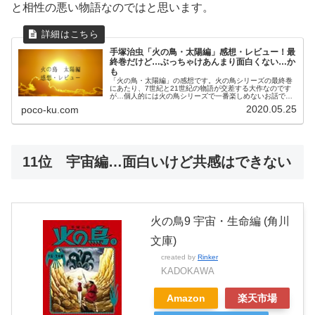
と相性の悪い物語なのではと思います。
手塚治虫「火の鳥・太陽編」感想・レビュー！最
終巻だけど…ぶっちゃけあんまり面白くない…か
も
「火の鳥・太陽編」の感想です。火の鳥シリーズの最終巻
にあたり、7世紀と21世紀の物語が交差する大作なのです
が…個人的には火の鳥シリーズで一番楽しめないお話で
す。
2020.05.25
poco-ku.com
11位 宇宙編…面白いけど共感はできない
火の鳥9 宇宙・生命編 (角川
文庫)
created by
Rinker
KADOKAWA
Amazon
楽天市場