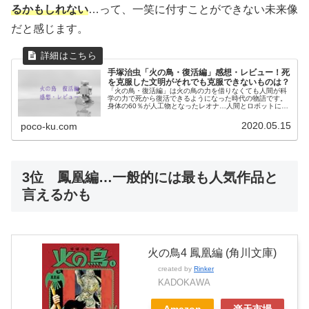
るかもしれない
…って、一笑に付すことができない未来像
だと感じます。
手塚治虫「火の鳥・復活編」感想・レビュー！死
を克服した文明がそれでも克服できないものは？
「火の鳥・復活編」は火の鳥の力を借りなくても人間が科
学の力で死から復活できるようになった時代の物語です。
身体の60％が人工物となったレオナ…人間とロボットには
果たして境界線はあるのかを深く考えさせられます。
2020.05.15
poco-ku.com
3位 鳳凰編…一般的には最も人気作品と
言えるかも
火の鳥4 鳳凰編 (角川文庫)
created by
Rinker
KADOKAWA
Amazon
楽天市場