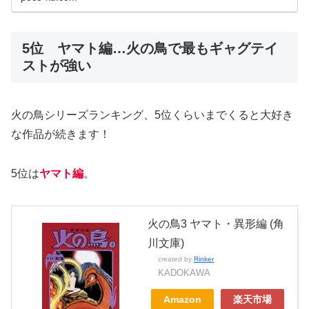
5位 ヤマト編…火の鳥で最もギャグテイ
ストが強い
火の鳥シリーズランキング、5位くらいまでくると大好き
な作品が続きます！
5位は
ヤマト編
。
火の鳥3 ヤマト・異形編 (角
川文庫)
created by
Rinker
KADOKAWA
Amazon
楽天市場