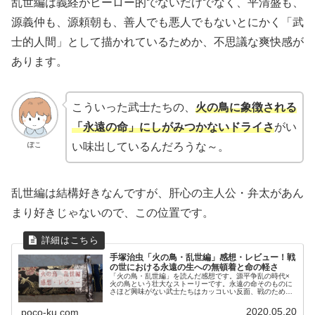
乱世編は義経がヒーロー的でないだけでなく、平清盛も、
源義仲も、源頼朝も、善人でも悪人でもないとにかく「武
士的人間」として描かれているためか、不思議な爽快感が
あります。
こういった武士たちの、
火の鳥に象徴される
「永遠の命」にしがみつかないドライさ
がい
ぽこ
い味出しているんだろうな～。
乱世編は結構好きなんですが、肝心の主人公・弁太があん
まり好きじゃないので、この位置です。
手塚治虫「火の鳥・乱世編」感想・レビュー！戦
の世における永遠の生への無頓着と命の軽さ
「火の鳥・乱世編」を読んだ感想です。源平争乱の時代×
火の鳥という壮大なストーリーです。永遠の命そのものに
さほど興味がない武士たちはカッコいい反面、戦のために
生きる姿をせつなくも感じます。
2020.05.20
poco-ku.com