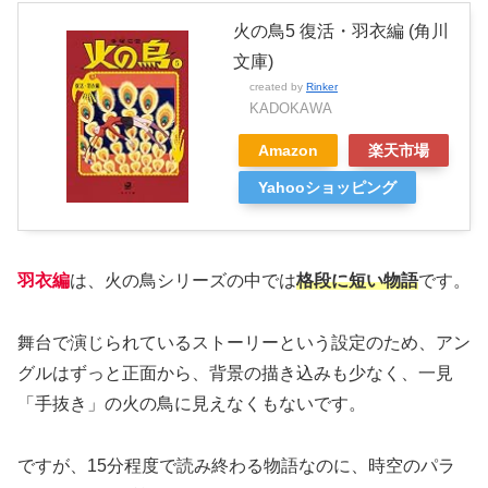
火の鳥5 復活・羽衣編 (角川
文庫)
created by
Rinker
KADOKAWA
Amazon
楽天市場
Yahooショッピング
羽衣編
は、火の鳥シリーズの中では
格段に短い物語
です。
舞台で演じられているストーリーという設定のため、アン
グルはずっと正面から、背景の描き込みも少なく、一見
「手抜き」の火の鳥に見えなくもないです。
ですが、15分程度で読み終わる物語なのに、時空のパラ