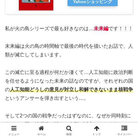
Yahooショッピング
私が火の鳥シリーズで最も好きなのは…
未来編
です！！！
末来編は火の鳥の時間軸で最後の時代を描いたお話で、人
類が滅亡してしまいます。
この滅亡に至る過程が何だか凄くて…人工知能に政治判断
を任せるようになった未来の話なのですが、それぞれの国
の
人工知能どうしの意見が対立し和解できないまま核戦争
というアンサーを弾き出すという…。
そして2つの国の戦争だったはずなのに、なぜか同時刻に
すべての国で核爆発が起きて人類が滅亡してしまうとい
う、物語の中では種明かしがされない謎も含んでいます。
メニュー
ホーム
検索
トップ
サイドバー