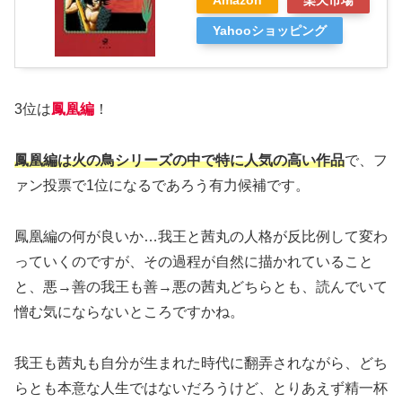
Yahooショッピング
3位は
鳳凰編
！
鳳凰編は火の鳥シリーズの中で特に人気の高い作品
で、フ
ァン投票で1位になるであろう有力候補です。
鳳凰編の何が良いか…我王と茜丸の人格が反比例して変わ
っていくのですが、その過程が自然に描かれていること
と、悪→善の我王も善→悪の茜丸どちらとも、読んでいて
憎む気にならないところですかね。
我王も茜丸も自分が生まれた時代に翻弄されながら、どち
らとも本意な人生ではないだろうけど、とりあえず精一杯