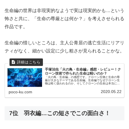
生命編の世界は非現実的なようで実は現実的かも…という
怖さと共に、「生命の尊厳とは何か？」を考えさせられる
作品です。
生命編の惜しいところは、主人公青居の逃亡生活にリアリ
ティがなく、細かい設定に少し粗さが見られることかな。
手塚治虫「火の鳥・生命編」感想・レビュー！ク
ローン技術で作られた生命は軽いのか？
「火の鳥・生命編」の感想です。クローン生物と生命の尊
厳が大きなテーマである生命編。生命編でなぜクローン生
物は軽く扱われるのか、そしてクローンの生命は本当に軽
いのか…などと考えさせられます。
2020.05.22
poco-ku.com
7位 羽衣編…この短さでこの面白さ！