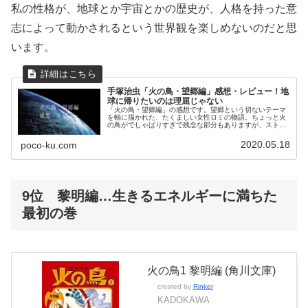
私の性格が、地球とか宇宙とかの歴史が、人格を持った意
志によって動かされるという世界観を楽しめないのだと思
います。
手塚治虫「火の鳥・望郷編」感想・レビュー！地
球に帰りたいのは理屈じゃない
「火の鳥・望郷編」の感想です。望郷という切ないテーマ
を軸に描かれた、たくましい女性ロミの物語。ちょっと火
の鳥がでしゃばりすぎで残念な部分もありますが、ストー
リーは面白いです！
2020.05.18
poco-ku.com
9位 黎明編…生きるエネルギーに満ちた
最初の巻
火の鳥1 黎明編 (角川文庫)
created by
Rinker
KADOKAWA