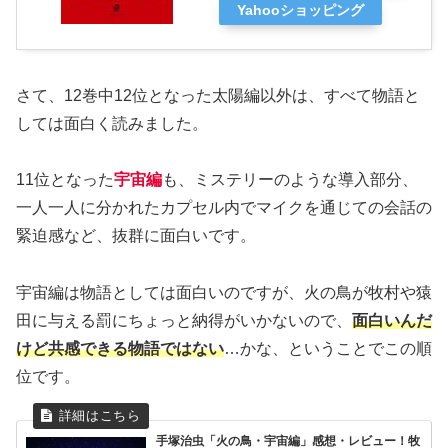
Yahooショッピング
さて、12巻中12位となった太陽編以外は、すべて物語と
しては面白く読みました。
11位となった
宇宙編
も、ミステリーのような導入部分、
一人一人に分かれたカプセル内でマイクを通じての会話の
緊迫感など、抜群に面白いです。
宇宙編は物語としては面白いのですが、火の鳥が牧村や猿
田に与える罰にちょっと納得がいかないので、
面白いんだ
けど共感できる物語ではない
…かな、ということでこの順
位です。
手塚治虫「火の鳥・宇宙編」感想・レビュー！牧