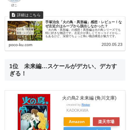
ぽこ
手塚治虫「火の鳥・異形編」感想・レビュー！な
ぜ左近介はループから脱出しなかった？
「火の鳥・異形編」の感想！異形編は火の鳥シリーズでも
特に好きな物語です。左近介が美しくてカッコイイから…
もあるけど、深淵でちょっと怖い物語構造が魅力です。
2020.05.23
poco-ku.com
1位 未来編…スケールがデカい、デカす
ぎる！
火の鳥2 未来編 (角川文庫)
created by
Rinker
KADOKAWA
Amazon
楽天市場