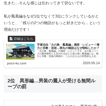
生きた…そんな感じは伝わってきて切ないです。
私が鳳凰編をなぜ1位でなくて3位にランクしているかと
いうと、「残りの2つの物語がもっと好きだから」という
理由だけです！
手塚治虫「火の鳥・鳳凰編」感想・レビュー！権
力と宗教・芸術…茜丸の物語はなぜ暗転したか？
「火の鳥・鳳凰編」の感想・レビューです。火の鳥シリー
ズの最高傑作とも言われるほど人気の高い鳳凰編には、権
力と宗教・芸術の関係や、二人の主人公の対照的な人生が
描かれます。
2020.05.14
poco-ku.com
2位 異形編…男装の麗人が受ける無間ル
ープの罰