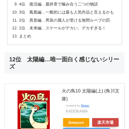
4位 復活編…最終章で噛み合う二つの物語
3位 鳳凰編…一般的には最も人気作品と言えるかも
2位 異形編…男装の麗人が受ける無間ループの罰
1位 未来編…スケールがデカい、デカすぎる！
まとめ
12位 太陽編…唯一面白く感じないシリー
ズ
火の鳥10 太陽編(上) (角川文
庫)
created by
Rinker
KADOKAWA
Amazon
楽天市場