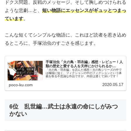
ドクス問題、反戦のメッセージ、そして胸しめつけられる
ような悲劇…と、
短い物語にエッセンスがギュッとつまっ
ています
。
こんな短くてシンプルな物語に、これほど読者を惹き込め
るところに、手塚治虫のすごさを感じます。
手塚治虫「火の鳥・羽衣編」感想・レビュー！人
類の歴史と愛する人を天秤にかけられるか…
「火の鳥・羽衣編」を読んだ感想！火の鳥シリーズの中で
は極端に短く、フィクションの中のフィクションという体
裁を取る不思議な作品ですが、内容は濃くて深いです！
2020.05.17
poco-ku.com
6位 乱世編…武士は永遠の命にしがみつ
かない