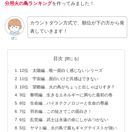
分用火の鳥ランキング
を作ってみました！
カウントダウン方式で、順位が下の方から発
表していきます！
ぽこ
目次
12位 太陽編…唯一面白く感じないシリーズ
11位 宇宙編…面白いけど共感はできない
10位 望郷編…火の鳥がちょっと出しゃばりすぎ？
9位 黎明編…生きるエネルギーに満ちた最初の巻
8位 生命編…バイオテクノロジーと生命の尊厳
7位 羽衣編…この短さでこの面白さ！
6位 乱世編…武士は永遠の命にしがみつかない
5位 ヤマト編…火の鳥で最もギャグテイストが強い