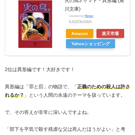
火の鳥3 ヤマト・異形編 (角
川文庫)
created by
Rinker
KADOKAWA
Amazon
楽天市場
Yahooショッピング
2位は異形編です！大好きです！
異形編は「罪と罰」の物語で、「
正義のための殺人は許さ
れるか？
」という人間の永遠のテーマを扱っています。
で、その答えが非常に深いんですよね。
「部下を平気で殺す残虐な父は死んだほうがよい」と考