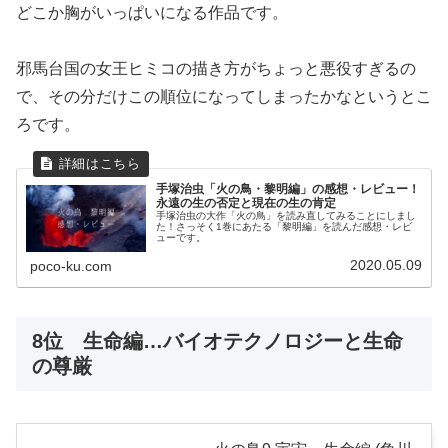
どこか胸がいっぱいになる作品です。
邪馬台国の女王ヒミコの描き方がちょっと悪役すぎるの
で、その分だけこの順位になってしまったかなというとこ
ろです。
手塚治虫「火の鳥・黎明編」の感想・レビュー！
永遠の生の否定と現在の生の肯定
手塚治虫の大作「火の鳥」を読み直してみることにしまし
た！さっそく1巻にあたる「黎明編」を読んだ感想・レビ
ューです。
2020.05.09
poco-ku.com
8位 生命編…バイオテクノロジーと生命
の尊厳