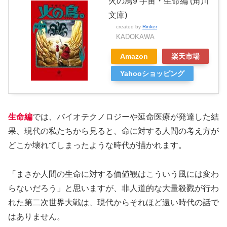
火の鳥9 宇宙・生命編 (角川
文庫)
created by
Rinker
KADOKAWA
Amazon
楽天市場
Yahooショッピング
生命編
では、バイオテクノロジーや延命医療が発達した結
果、現代の私たちから見ると、命に対する人間の考え方が
どこか壊れてしまったような時代が描かれます。
「まさか人間の生命に対する価値観はこういう風には変わ
らないだろう」と思いますが、非人道的な大量殺戮が行わ
れた第二次世界大戦は、現代からそれほど遠い時代の話で
はありません。