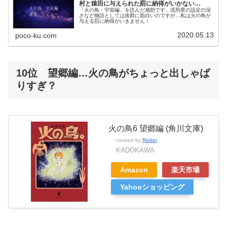
村と猿田に与えられた罰に納得がいかない…
「火の鳥・宇宙編」を読んだ感想です。流刑星の設定の深
さなど物語としては抜群に面白いのですが…私は火の鳥が
与える罰に納得がいきません！
2020.05.13
poco-ku.com
10位 望郷編…火の鳥がちょっと出しゃば
りすぎ？
火の鳥6 望郷編 (角川文庫)
created by
Rinker
KADOKAWA
Amazon
楽天市場
Yahooショッピング