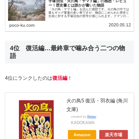
手塚治虫「火の鳥・ヤマト編」の感想・レビュ
ー！歴史書とは誰かが書いた物語
「火の鳥・ヤマト編」を読んだ感想です。火の鳥の中では
最もギャグ要素の多い巻ですが、物語にこめられた歴史と
生命に対する手塚治虫の哲学が感じられます。クマソの川
上兄妹がステキです。
2020.05.12
poco-ku.com
4位 復活編…最終章で噛み合う二つの物
語
4位にランクしたのは
復活編
！
火の鳥5 復活・羽衣編 (角川
文庫)
created by
Rinker
KADOKAWA
Amazon
楽天市場