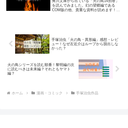
角川文庫から出ている「火の鳥14別巻」
を読んでみました。幻の望郷編である
COM版の他、貴重な資料が読めます！別
巻に収録されてる内容のまとめと感想を
書いてみました。
手塚治虫「火の鳥・異形編」感想・レビ
ュー！なぜ左近介はループから脱出しな
かった？
火の鳥シリーズを読む順番！黎明編の次
に読むべきは未来編？それともヤマト
編？
ホーム
漫画・コミック
手塚治虫作品