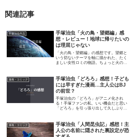
関連記事
手塚治虫「火の鳥・望郷編」感
手塚治虫作品
想・レビュー！地球に帰りたいの
は理屈じゃない
「火の鳥・望郷編」の感想です。望郷と
いう切ないテーマを軸に描かれた、たく
ましい女性ロミの物語。ちょっと火の鳥
がでしゃばりすぎで残念な部分もありま
すが、ストーリーは面白いです！
手塚治虫「どろろ」感想！子ども
漫画・コミック
には早すぎた漫画…主人公はBJ
の前世？
手塚治虫の「どろろ」がアニメ化され
る！手塚ファンの私、いい機会だと思い
「どろろ」を引っ張り出して久しぶりに
読んでみました。
手塚治虫「人間昆虫記」感想！主
漫画・コミック
人公の名前に隠された裏設定が恐
すぎる…