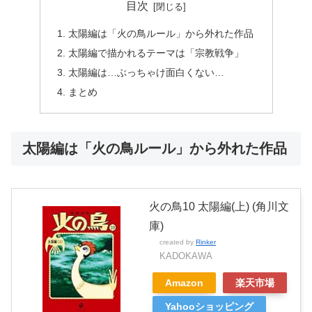
目次
太陽編は「火の鳥ルール」から外れた作品
太陽編で描かれるテーマは「宗教戦争」
太陽編は…ぶっちゃけ面白くない…
まとめ
太陽編は「火の鳥ルール」から外れた作品
火の鳥10 太陽編(上) (角川文
庫)
created by
Rinker
KADOKAWA
Amazon
楽天市場
Yahooショッピング