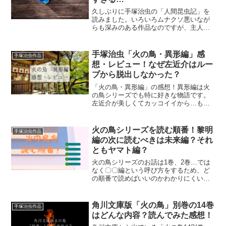
久しぶりに手塚治虫の「人間昆虫記」を
読みました。いろいろムナクソ悪いなが
らも深みのある作品なのですが、主人公
の名前に隠された裏設定にようやく気付
き、ゾッとしているところです…。
手塚治虫「火の鳥・異形編」感
手塚治虫作品
想・レビュー！なぜ左近介はルー
プから脱出しなかった？
「火の鳥・異形編」の感想！異形編は火
の鳥シリーズでも特に好きな物語です。
左近介が美しくてカッコイイから…もあ
るけど、深淵でちょっと怖い物語構造が
魅力です。
火の鳥シリーズを読む順番！黎明
手塚治虫作品
編の次に読むべきは未来編？それ
ともヤマト編？
火の鳥シリーズのお話は1巻、2巻…では
なく〇〇編という呼び方をするため、ど
の順番で読めばいいのかわかりにくいと
ころがあります。「火の鳥の読む順番問
題」について考察してみました！
角川文庫版「火の鳥」別巻の14巻
手塚治虫作品
はどんな内容？読んでみた感想！