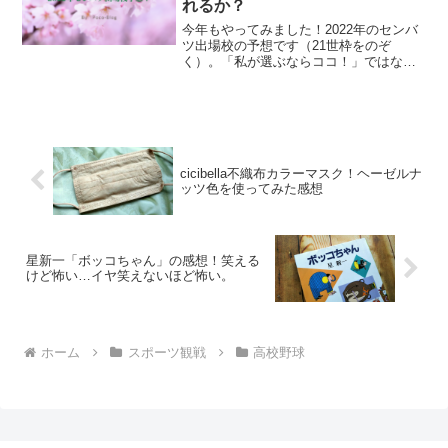
れるか？
今年もやってみました！2022年のセンバ
ツ出場校の予想です（21世枠をのぞ
く）。「私が選ぶならココ！」ではな
く、近年の選考の傾向を考えた予想で
す。
cicibella不織布カラーマスク！ヘーゼルナ
ッツ色を使ってみた感想
星新一「ボッコちゃん」の感想！笑える
けど怖い…イヤ笑えないほど怖い。
ホーム
スポーツ観戦
高校野球