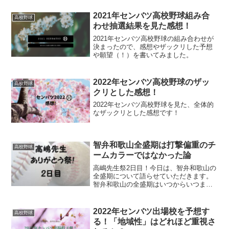
きます。
2021年センバツ高校野球組み合
高校野球
わせ抽選結果を見た感想！
2021年センバツ高校野球の組み合わせが
決まったので、感想やザックリした予想
や願望（！）を書いてみました。
2022年センバツ高校野球のザッ
高校野球
クリとした感想！
2022年センバツ高校野球を見た、全体的
なザックリとした感想です！
智弁和歌山全盛期は打撃偏重のチ
高校野球
ームカラーではなかった論
高嶋先生祭2日目！今日は、智弁和歌山の
全盛期について語らせていただきます。
智弁和歌山の全盛期はいつからいつまで
なのか。そして、智弁和歌山の全盛期
は、毎年打撃のチームではなかったのだ
と叫びたい私。
2022年センバツ出場校を予想す
高校野球
る！「地域性」はどれほど重視さ