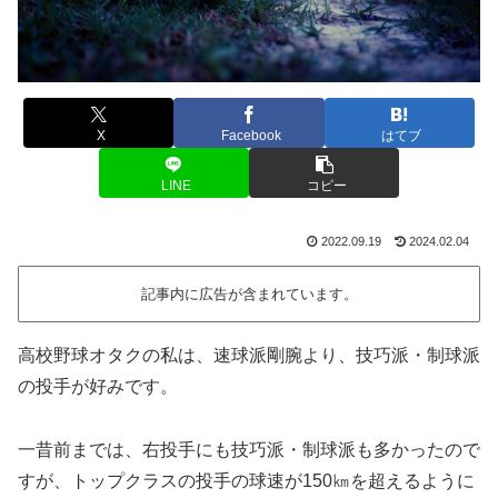
X
Facebook
はてブ
LINE
コピー
2022.09.19
2024.02.04
記事内に広告が含まれています。
高校野球オタクの私は、速球派剛腕より、技巧派・制球派
の投手が好みです。
一昔前までは、右投手にも技巧派・制球派も多かったので
すが、トップクラスの投手の球速が150㎞を超えるように