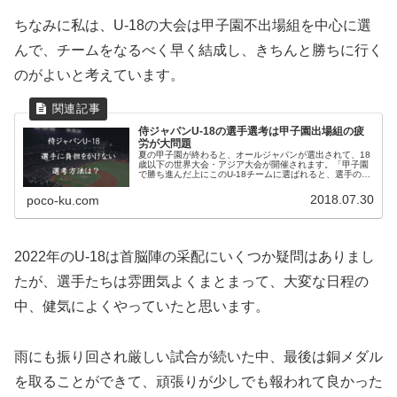
ちなみに私は、U-18の大会は甲子園不出場組を中心に選
んで、チームをなるべく早く結成し、きちんと勝ちに行く
のがよいと考えています。
侍ジャパンU-18の選手選考は甲子園出場組の疲
労が大問題
夏の甲子園が終わると、オールジャパンが選出されて、18
歳以下の世界大会・アジア大会が開催されます。「甲子園
で勝ち進んだ上にこのU-18チームに選ばれると、選手の負
担が非常に大きい」という問題について考えてみました。
2018.07.30
poco-ku.com
2022年のU-18は首脳陣の采配にいくつか疑問はありまし
たが、選手たちは雰囲気よくまとまって、大変な日程の
中、健気によくやっていたと思います。
雨にも振り回され厳しい試合が続いた中、最後は銅メダル
を取ることができて、頑張りが少しでも報われて良かった