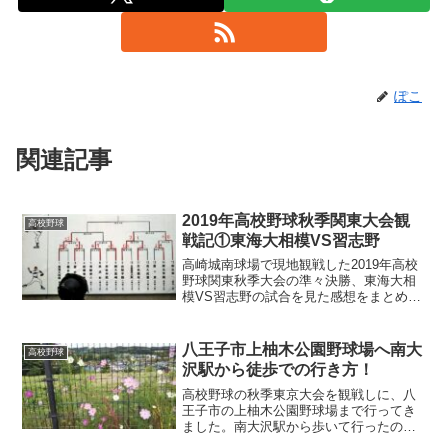
ぽこ
関連記事
2019年高校野球秋季関東大会観
高校野球
戦記①東海大相模VS習志野
高崎城南球場で現地観戦した2019年高校
野球関東秋季大会の準々決勝、東海大相
模VS習志野の試合を見た感想をまとめて
おきます！
八王子市上柚木公園野球場へ南大
高校野球
沢駅から徒歩での行き方！
高校野球の秋季東京大会を観戦しに、八
王子市の上柚木公園野球場まで行ってき
ました。南大沢駅から歩いて行ったの
で、行き方を忘れないように記録してお