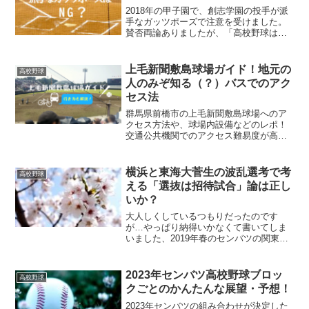
2018年の甲子園で、創志学園の投手が派
手なガッツポーズで注意を受けました。
賛否両論ありましたが、「高校野球はガ
ッツポーズ禁止」という誤解もまねいて
いるようなので、高校野球でガッツポー
ズはどのように考えられているのか、背
上毛新聞敷島球場ガイド！地元の
高校野球
景も含めてまとめてみました。
人のみぞ知る（？）バスでのアク
セス法
群馬県前橋市の上毛新聞敷島球場へのア
クセス方法や、球場内設備などのレポ！
交通公共機関でのアクセス難易度が高い
球場ですが、現地で教えてもらったバス
で行く裏技（？）を公開します！
横浜と東海大菅生の波乱選考で考
高校野球
える「選抜は招待試合」論は正し
いか？
大人しくしているつもりだったのです
が…やっぱり納得いかなくて書いてしま
いました、2019年春のセンバツの関東・
東京選考問題。不可思議選考は、高校野
球ファンが何を言ってもまかり通るとは
思いますが、ささやかな声だけでも挙げ
2023年センバツ高校野球ブロッ
高校野球
ておこうと思います。
クごとのかんたんな展望・予想！
2023年センバツの組み合わせが決定した