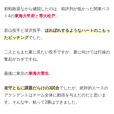
初戦敗退ながら健闘したのは、前評判が低かった関東ベス
ト4の
東海大甲府
と
専大松戸
。
若山投手と深沢投手、
ほれぼれするようなハートのこもっ
たピッチング
でした。
二人ともまた夏に見たい投手ですが、夏に向けては打線の
奮起がカギですね。
最後に東京の
東海大菅生
。
攻守ともに課題だらけの3試合
でしたが、絶対的エースの
アクシデントはチーム全体に動揺を与えたのだと思いま
す。そんな中、粘って2勝はできました。