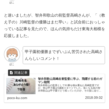
ぽこ
と迷いましたが、智弁和歌山の前監督高嶋さんが、「（教
え子の）川崎監督の優勝はまだ早い」と試合前におっしゃ
っている記事を見たので、ほんの気持ちだけ東海大相模を
応援しました。
甲子園初優勝までずいぶん苦労された高嶋さ
んらしいコメント！
ぽこ
智弁和歌山高嶋名誉監督に学ぶ、飛躍する前のガ
マン期間
智弁和歌山の監督として61勝を積み重ねた高嶋監督です
が、実は甲子園は5連敗スタートでした。強くなる前の智
弁和歌山は甲子園でどう戦っていたのか、その姿に迫りま
す。
2018.09.02
poco-ku.com