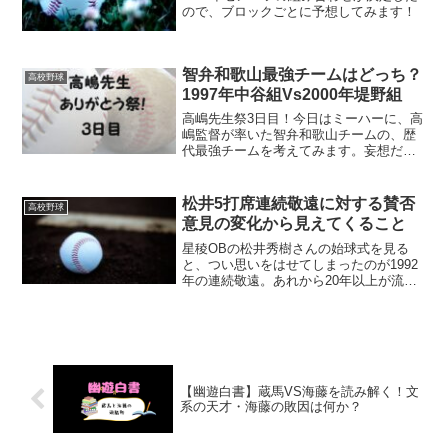
ので、ブロックごとに予想してみます！
智弁和歌山最強チームはどっち？
高校野球
1997年中谷組Vs2000年堤野組
高嶋先生祭3日目！今日はミーハーに、高
嶋監督が率いた智弁和歌山チームの、歴
代最強チームを考えてみます。妄想だら
けの記事ですが、やっぱり高校野球ファ
ンって、こういう妄想をしちゃうもので
すね。
松井5打席連続敬遠に対する賛否
高校野球
意見の変化から見えてくること
星稜OBの松井秀樹さんの始球式を見る
と、つい思いをはせてしまったのが1992
年の連続敬遠。あれから20年以上が流
れ、世論もずいぶん変わりましたが、当
時を教訓として、高校野球ファンである
自分を戒めたいことがあるなあと感じ、
書いた記事です。
【幽遊白書】蔵馬VS海藤を読み解く！文
系の天才・海藤の敗因は何か？