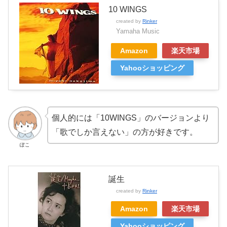
10 WINGS
created by
Rinker
Yamaha Music
Amazon
楽天市場
Yahooショッピング
個人的には「10WINGS」のバージョンより
「歌でしか言えない」の方が好きです。
ぽこ
誕生
created by
Rinker
Amazon
楽天市場
Yahooショッピング