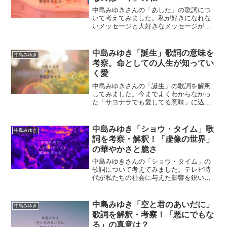
中島みゆきさんの「あした」の歌詞につ
いて考えてみました。私が好きになれな
いメッセージと大好きなメッセージがあ
る恋愛ソングです。
中島みゆき「誕生」歌詞の意味を
中島みゆき
考察。命としての人生が知ってい
く愛
中島みゆきさんの「誕生」の歌詞を解釈
してみました。今までよくわからなかっ
た「サヨナラでも愛してる意味」に込め
られた思いがちょっと見えた気がしま
す！
中島みゆき「ショウ・タイム」歌
中島みゆき
詞を考察・解釈！「虚像の世界」
の華やかさと脆さ
中島みゆきさんの「ショウ・タイム」の
歌詞について考えてみました。テレビ時
代が私たちの社会に与えた影響を鋭い視
点で描いています。
中島みゆき「空と君のあいだに」
中島みゆき
歌詞を解釈・考察！「悪にでもな
る」の真意は？