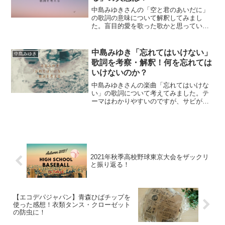
中島みゆきさんの「空と君のあいだに」
の歌詞の意味について解釈してみまし
た。盲目的愛を歌った歌かと思っていま
したが、改めて聴くと、もっと深い悲劇
が秘められている気がしてきました。
中島みゆき「忘れてはいけない」
中島みゆき
歌詞を考察・解釈！何を忘れては
いけないのか？
中島みゆきさんの楽曲「忘れてはいけな
い」の歌詞について考えてみました。テ
ーマはわかりやすいのですが、サビが幾
通りにも解釈できて難しい！
2021年秋季高校野球東京大会をザックリ
と振り返る！
【エコデパジャパン】青森ひばチップを
使った感想！衣類タンス・クローゼット
の防虫に！