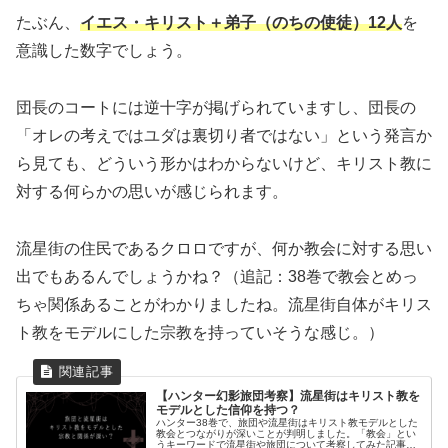
たぶん、
イエス・キリスト＋弟子（のちの使徒）12人
を
意識した数字でしょう。
団長のコートには逆十字が掲げられていますし、団長の
「オレの考えではユダは裏切り者ではない」という発言か
ら見ても、どういう形かはわからないけど、キリスト教に
対する何らかの思いが感じられます。
流星街の住民であるクロロですが、何か教会に対する思い
出でもあるんでしょうかね？（追記：38巻で教会とめっ
ちゃ関係あることがわかりましたね。流星街自体がキリス
ト教をモデルにした宗教を持っていそうな感じ。）
【ハンター幻影旅団考察】流星街はキリスト教を
モデルとした信仰を持つ？
ハンター38巻で、旅団や流星街はキリスト教モデルとした
教会とつながりが深いことが判明しました。「教会」とい
うキーワードで流星街や旅団について考察してみた記事で