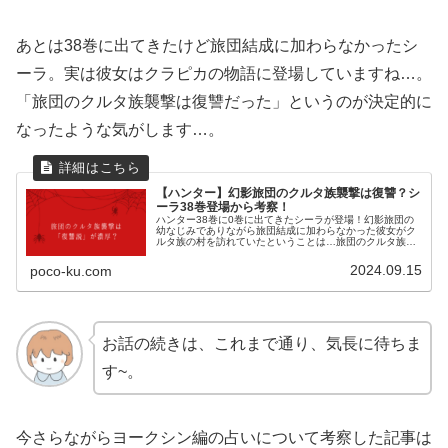
あとは38巻に出てきたけど旅団結成に加わらなかったシ
ーラ。実は彼女はクラピカの物語に登場していますね…。
「旅団のクルタ族襲撃は復讐だった」というのが決定的に
なったような気がします…。
【ハンター】幻影旅団のクルタ族襲撃は復讐？シ
ーラ38巻登場から考察！
ハンター38巻に0巻に出てきたシーラが登場！幻影旅団の
幼なじみでありながら旅団結成に加わらなかった彼女がク
ルタ族の村を訪れていたということは…旅団のクルタ族襲
撃の謎を解く鍵となりそうなので考察してみました！
2024.09.15
poco-ku.com
お話の続きは、これまで通り、気長に待ちま
す~。
今さらながらヨークシン編の占いについて考察した記事は