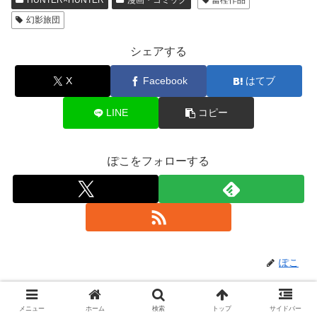
HUNTER×HUNTER
漫画・コミック
冨樫作品
幻影旅団
シェアする
X
Facebook
はてブ
LINE
コピー
ぽこをフォローする
ぽこ
関連記事
メニュー
ホーム
検索
トップ
サイドバー