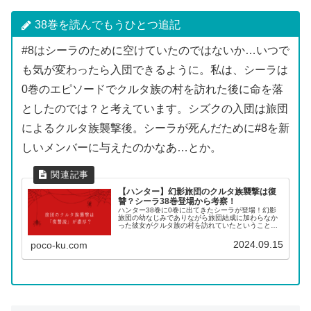
38巻を読んでもうひとつ追記
#8はシーラのために空けていたのではないか…いつで
も気が変わったら入団できるように。私は、シーラは
0巻のエピソードでクルタ族の村を訪れた後に命を落
としたのでは？と考えています。シズクの入団は旅団
によるクルタ族襲撃後。シーラが死んだために#8を新
しいメンバーに与えたのかなあ…とか。
【ハンター】幻影旅団のクルタ族襲撃は復
讐？シーラ38巻登場から考察！
ハンター38巻に0巻に出てきたシーラが登場！幻影
旅団の幼なじみでありながら旅団結成に加わらなか
った彼女がクルタ族の村を訪れていたということ
は…旅団のクルタ族襲撃の謎を解く鍵となりそうな
ので考察してみました！
2024.09.15
poco-ku.com