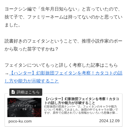
ヨークシン編で「生年月日知らない」と言っていたので、
捨て子で、ファミリーネームは持ってないのかと思ってい
ました。
読書好きのフェイタンということで、推理小説作家のポー
から取った苗字ですかね？
フェイタンについてもっと詳しく考察した記事はこちら
→
【ハンター】幻影旅団フェイタンを考察！カタコトの話
し方や能力が示唆すること
【ハンター】幻影旅団フェイタンを考察！カタコ
トの話し方や能力が示唆すること
幻影旅団の団員ナンバー「2」フェイタンのキャラや能力
について考察してみました。旅団の中でもキャラが濃いで
すが、原作で公開されている情報からいろいろ想像が膨ら
むキャラです。
2024.12.09
poco-ku.com