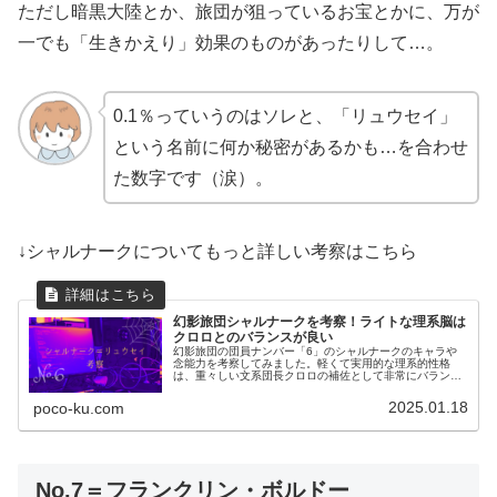
ただし暗黒大陸とか、旅団が狙っているお宝とかに、万が
一でも「生きかえり」効果のものがあったりして…。
0.1％っていうのはソレと、「リュウセイ」
という名前に何か秘密があるかも…を合わせ
た数字です（涙）。
↓シャルナークについてもっと詳しい考察はこちら
幻影旅団シャルナークを考察！ライトな理系脳は
クロロとのバランスが良い
幻影旅団の団員ナンバー「6」のシャルナークのキャラや
念能力を考察してみました。軽くて実用的な理系的性格
は、重々しい文系団長クロロの補佐として非常にバランス
が良い！
2025.01.18
poco-ku.com
No.7＝フランクリン・ボルドー