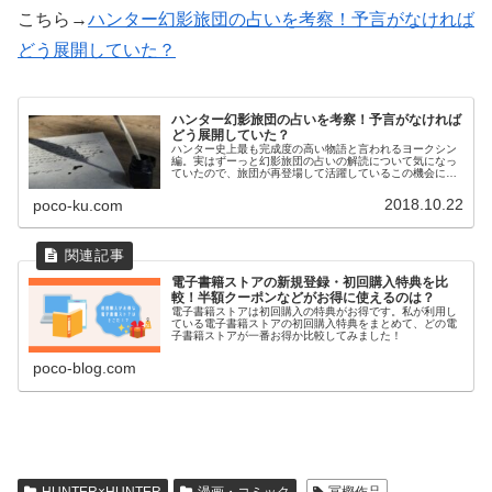
こちら→
ハンター幻影旅団の占いを考察！予言がなければ
どう展開していた？
ハンター幻影旅団の占いを考察！予言がなければ
どう展開していた？
ハンター史上最も完成度の高い物語と言われるヨークシン
編。実はずーっと幻影旅団の占いの解読について気になっ
ていたので、旅団が再登場して活躍しているこの機会に、
思い切って考察してみました。今さらですけど、いろいろ
スッキリしました～。
2018.10.22
poco-ku.com
電子書籍ストアの新規登録・初回購入特典を比
較！半額クーポンなどがお得に使えるのは？
電子書籍ストアは初回購入の特典がお得です。私が利用し
ている電子書籍ストアの初回購入特典をまとめて、どの電
子書籍ストアが一番お得か比較してみました！
poco-blog.com