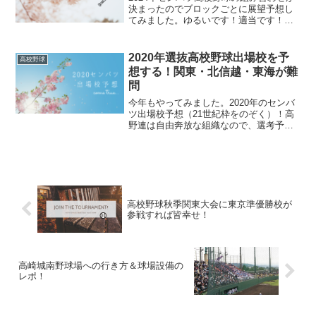
決まったのでブロックごとに展望予想し
てみました。ゆるいです！適当です！ベ
スト8予想もついでにやってます。
2020年選抜高校野球出場校を予
高校野球
想する！関東・北信越・東海が難
問
今年もやってみました。2020年のセンバ
ツ出場校予想（21世紀枠をのぞく）！高
野連は自由奔放な組織なので、選考予想
はムナシイといえばムナシイのですが、
来年のセンバツまでヒマなので予想して
みました！
高校野球秋季関東大会に東京準優勝校が
参戦すれば皆幸せ！
高崎城南野球場への行き方＆球場設備の
レポ！