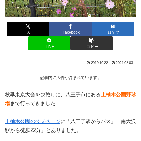
X
Facebook
はてブ
LINE
コピー
2019.10.22
2024.02.03
記事内に広告が含まれています。
秋季東京大会を観戦しに、八王子市にある
上柚木公園野球
場
まで行ってきました！
上柚木公園の公式ページ
に「八王子駅からバス」「南大沢
駅から徒歩22分」とありました。