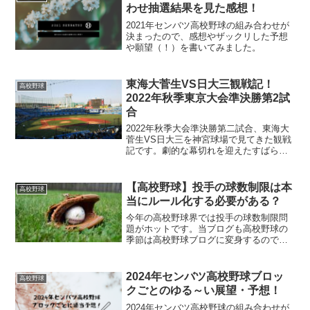
わせ抽選結果を見た感想！
2021年センバツ高校野球の組み合わせが
決まったので、感想やザックリした予想
や願望（！）を書いてみました。
東海大菅生VS日大三観戦記！
高校野球
2022年秋季東京大会準決勝第2試
合
2022年秋季大会準決勝第二試合、東海大
菅生VS日大三を神宮球場で見てきた観戦
記です。劇的な幕切れを迎えたすばらし
い熱戦でした。
【高校野球】投手の球数制限は本
高校野球
当にルール化する必要がある？
今年の高校野球界では投手の球数制限問
題がホットです。当ブログも高校野球の
季節は高校野球ブログに変身するので、
この球数制限問題について、現時点の私
の考えをまとめてみました。
2024年センバツ高校野球ブロッ
高校野球
クごとのゆる～い展望・予想！
2024年センバツ高校野球の組み合わせが