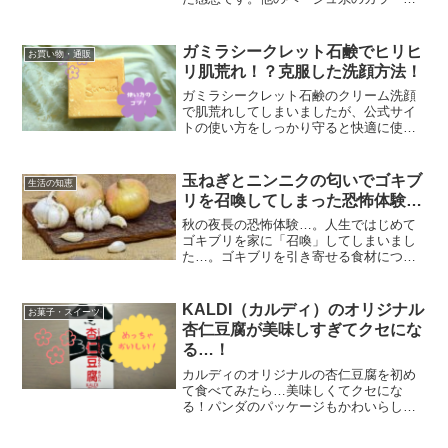
くらべた色味などを詳しくレビュー！
ガミラシークレット石鹸でヒリヒ
お買い物・通販
リ肌荒れ！？克服した洗顔方法！
ガミラシークレット石鹸のクリーム洗顔
で肌荒れしてしまいましたが、公式サイ
トの使い方をしっかり守ると快適に使え
るようになりました！肌荒れを克服した
方法をご紹介します。
玉ねぎとニンニクの匂いでゴキブ
生活の知恵
リを召喚してしまった恐怖体験…
秋の夜長の恐怖体験…。人生ではじめて
ゴキブリを家に「召喚」してしまいまし
た…。ゴキブリを引き寄せる食材につい
て、身をもって思い知ったことをご紹介
します…。
KALDI（カルディ）のオリジナル
お菓子・スイーツ
杏仁豆腐が美味しすぎてクセにな
る…！
カルディのオリジナルの杏仁豆腐を初め
て食べてみたら…美味しくてクセにな
る！パンダのパッケージもかわいらし
く、夏のスイーツの定番になりそうで
す。