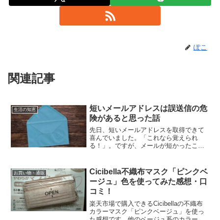
ぽこ
関連記事
短いメールアドレスは誤送信の危
生活の知恵
険があると思った話
先日、短いメールアドレスを取得できて
喜んでいました。「これなら覚えられ
る！」。ですが、メールが短かったこと
がメールの誤送信につながってしまっ
た…という失敗談です。
Cicibella不織布マスク「ピンクベ
お買い物・通販
ージュ」色を使ってみた感想・口
コミ！
楽天市場で購入できるCicibellaの不織布
カラーマスク「ピンクベージュ」を使っ
た感想です。他のベージュ系のカラーと