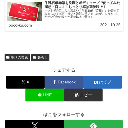
牛乳石鹸赤箱を洗顔とボディソープで使ってみた
感想・口コミ！しっとり感は期待以上！
ネットでの口コミ大変よい「牛乳石鹸『赤箱』」を使って
みました！ボディ洗いと洗顔に使いましたが、しっとりし
た使い心地の良さが期待以上で驚き！
2021.10.26
poco-ku.com
生活の知恵
暮らし
シェアする
X
Facebook
はてブ
LINE
コピー
ぽこをフォローする