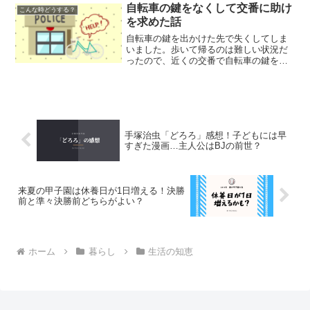
自転車の鍵をなくして交番に助け
こんな時どうする？
を求めた話
自転車の鍵を出かけた先で失くしてしま
いました。歩いて帰るのは難しい状況だ
ったので、近くの交番で自転車の鍵を解
除してもらった…という体験談です。
手塚治虫「どろろ」感想！子どもには早
すぎた漫画…主人公はBJの前世？
来夏の甲子園は休養日が1日増える！決勝
前と準々決勝前どちらがよい？
ホーム
暮らし
生活の知恵