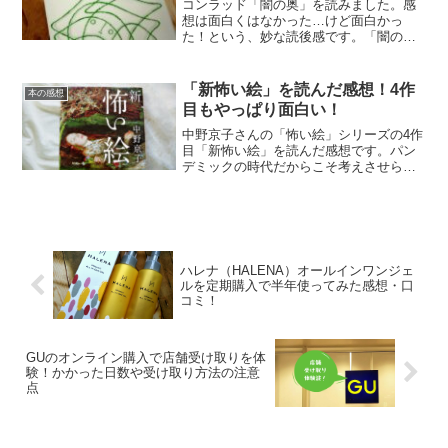
コンラッド「闇の奥」を読みました。感
想は面白くはなかった…けど面白かっ
た！という、妙な読後感です。「闇の
奥」が面白くなかった理由と、逆に面白
いと感じた理由をそれぞれ書いてみま
す！
「新怖い絵」を読んだ感想！4作
本の感想
目もやっぱり面白い！
中野京子さんの「怖い絵」シリーズの4作
目「新怖い絵」を読んだ感想です。パン
デミックの時代だからこそ考えさせられ
た絵もありました。
ハレナ（HALENA）オールインワンジェ
ルを定期購入で半年使ってみた感想・口
コミ！
GUのオンライン購入で店舗受け取りを体
験！かかった日数や受け取り方法の注意
点