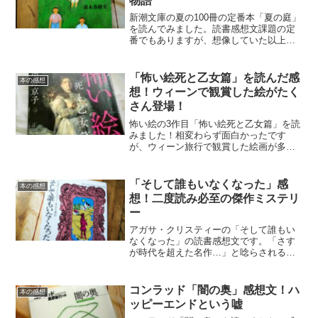
物語
新潮文庫の夏の100冊の定番本「夏の庭」
を読んでみました。読書感想文課題の定
番でもありますが、想像していた以上に
奥深い「メメント・モリ」の本でした。
「怖い絵死と乙女篇」を読んだ感
本の感想
想！ウィーンで観賞した絵がたく
さん登場！
怖い絵の3作目「怖い絵死と乙女篇」を読
みました！相変わらず面白かったです
が、ウィーン旅行で観賞した絵画が多く
紹介されていて、さらに楽しめました。
さっそく感想文です。
「そして誰もいなくなった」感
本の感想
想！二度読み必至の傑作ミステリ
ー
アガサ・クリスティーの「そして誰もい
なくなった」の読書感想文です。「さす
が時代を超えた名作…」と唸らされる傑
作ミステリーでした。
コンラッド「闇の奥」感想文！ハ
本の感想
ッピーエンドという嘘