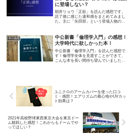
に登場しない？
朝井リョウ「正欲」を読んだ感想です。
読了後に感じた違和感をまとめてみまし
た。主に「矢田部」という登場人物の不
在について考えています。
中公新書「倫理学入門」の感想！
本の感想
大学時代に欲しかった本！
中公新書「倫理学入門」を読んだ感想で
す！倫理学全体を見渡すことができて、
こんな本を長い間待ち望んでいました。
本の内容や難易度などをレビューしま
す。
ユニクロのアームカバーを使った口コ
ミ・感想！エアリズムの着心地やUVカッ
ト効果は？
2021年高校野球東西東京大会を東京ドー
ム観戦した感想！これからもドームでや
ってほしい？