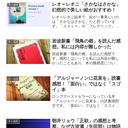
レオ＝レオニ「さかなはさかな」
本の感想
幻想的で美しい絵がおすすめ！
レオ＝レオニ絵本で、絵が一番美しいの
は「さかなはさかな」だと思っていま
す。「スイミー」や「フレデリック」ほ
どは有名でないので、プレゼント絵本と
して贈っても、贈答先でダブる可能性は
低いです。
岩波新書「飛鳥の都」を読んだ感
本の感想
想。私には内容が難しかった
岩波新書「飛鳥の都」を読んだ感想で
す。感想とはいっても私には内容が難し
かったこともあり、本の難易度について
ザックリした感想をまとめた感じになっ
ています。
「アルジャーノンに花束を」読書
本の感想
感想！「面白い」ではなく「スゴ
イ」本
ロングでベストセラーになっている本
「アルジャーノンに花束を」の読書感想
文です。「面白い」ではなく「スゴイ」
本。それが最初に出てくる感想です。
朝井リョウ「正欲」の感想と考
本の感想
察。なぜ古波瀬（矢田部）は物語