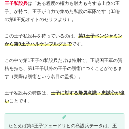
王子私設兵
は「ある程度の権力も財力も有する上位の王
子」が持つ、王子が自力で集めた私設の軍隊です（33巻
の第8王妃オイトのセリフより）。
この王子私設兵を持っているのは、
第1王子ベンジャミン
から第9王子ハルケンブルグまで
です。
この中で第1王子の私設兵だけは特別で、正規国王軍の資
格を持ち、第1王子以外の王子の護衛につくことができま
す（実際は護衛という名目の監視）。
王子私設兵の特徴は、
王子に対する帰属意識・忠誠心が強
い
ことです。
たとえば第4王子ツェードリヒの私設兵テータは、王