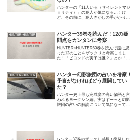
ハンターの「11人いる（サイレントマジ
ョリティ）」の犯人が気になる…！け
ど、その前に、犯人さがしの手がかりに
するために、サイレントマジョリティの
能力をまとめておかないと！…というわ
けで、まとめました。
ハンター39巻を読んだ！12の疑
HUNTER×HUNTER
問点をカンタンに考察
HUNTER×HUNTER39巻を読んで謎に思
った12のことをザックリと考察しまし
た！「ビヨンドの実子は誰？」とか「ク
ロロの次善って何？」とか
ハンター幻影旅団の占いを考察！
HUNTER×HUNTER
予言がなければどう展開してい
た？
ハンター史上最も完成度の高い物語と言
われるヨークシン編。実はずーっと幻影
旅団の占いの解読について気になってい
たので、旅団が再登場して活躍している
この機会に、思い切って考察してみまし
た。今さらですけど、いろいろスッキリ
しました～。
ハンター37巻のザックリ感想！復習しな