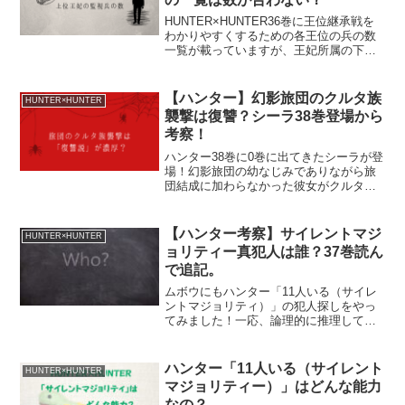
HUNTER×HUNTER36巻に王位継承戦を
わかりやすくするための各王位の兵の数
一覧が載っていますが、王妃所属の下位
王子監視兵の数がおかしくて落ち着かな
いので書いた記事であります。
【ハンター】幻影旅団のクルタ族
HUNTER×HUNTER
襲撃は復讐？シーラ38巻登場から
考察！
ハンター38巻に0巻に出てきたシーラが登
場！幻影旅団の幼なじみでありながら旅
団結成に加わらなかった彼女がクルタ族
の村を訪れていたということは…旅団の
クルタ族襲撃の謎を解く鍵となりそうな
ので考察してみました！
【ハンター考察】サイレントマジ
HUNTER×HUNTER
ョリティー真犯人は誰？37巻読ん
で追記。
ムボウにもハンター「11人いる（サイレ
ントマジョリティ）」の犯人探しをやっ
てみました！一応、論理的に推理してい
るつもりではありますが、冨樫先生は
「想像のナナメ上」を行くため、自信の
ほどはありませーん。気楽に読んでいた
ハンター「11人いる（サイレント
HUNTER×HUNTER
だければと思います！
マジョリティー）」はどんな能力
なの？