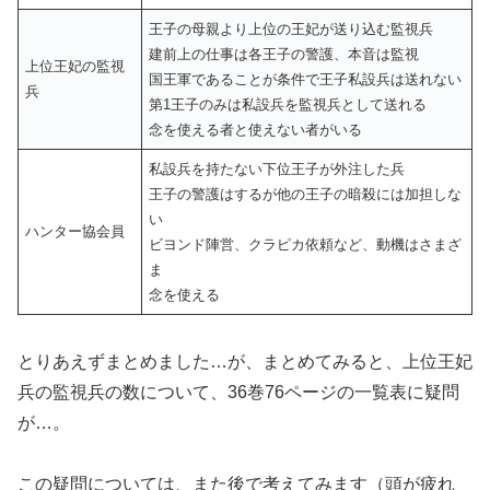
王子の母親より上位の王妃が送り込む監視兵
建前上の仕事は各王子の警護、本音は監視
上位王妃の監視
国王軍であることが条件で王子私設兵は送れない
兵
第1王子のみは私設兵を監視兵として送れる
念を使える者と使えない者がいる
私設兵を持たない下位王子が外注した兵
王子の警護はするが他の王子の暗殺には加担しな
い
ハンター協会員
ビヨンド陣営、クラピカ依頼など、動機はさまざ
ま
念を使える
とりあえずまとめました…が、まとめてみると、上位王妃
兵の監視兵の数について、36巻76ページの一覧表に疑問
が…。
この疑問については、また後で考えてみます（頭が疲れ