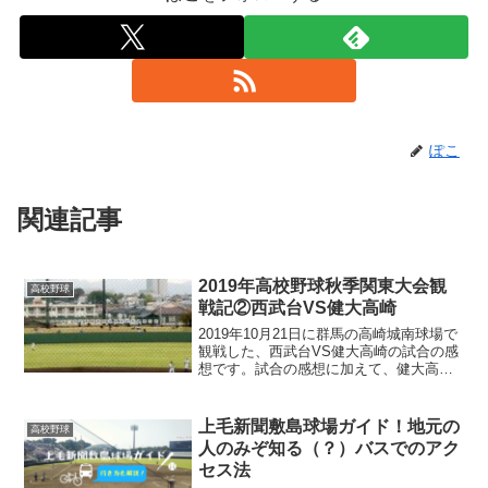
ぽこ
関連記事
2019年高校野球秋季関東大会観
高校野球
戦記②西武台VS健大高崎
2019年10月21日に群馬の高崎城南球場で
観戦した、西武台VS健大高崎の試合の感
想です。試合の感想に加えて、健大高崎
のセンバツでの期待度、西武台のセンバ
ツ選考可能性についても少し触れてみま
した。
上毛新聞敷島球場ガイド！地元の
高校野球
人のみぞ知る（？）バスでのアク
セス法