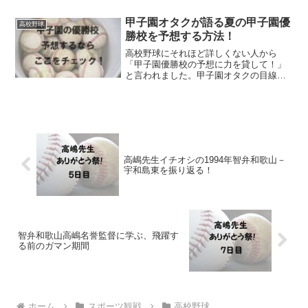
甲子園オタクが語る夏の甲子園優
高校野球
勝校を予想する方法！
高校野球にそれほど詳しくない人から
「甲子園優勝校の予想に力を貸して！」
と言われました。甲子園オタクの目線で
答えた、「甲子園優勝校を当てに行くコ
ツ」を、記事としてまとめてみました。
高嶋先生イチオシの1994年智弁和歌山－
宇和島東を振り返る！
智弁和歌山高嶋名誉監督に学ぶ、飛躍す
る前のガマン期間
ホーム
スポーツ観戦
高校野球