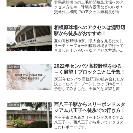
群馬県前橋市の上毛新聞敷島球場へのア
クセス方法や、球場内設備などのレポ！
交通公共機関でのアクセス難易度が高い
球場ですが、現地で教えてもらったバス
で行く裏技（？）を公開します！
相模原球場へのアクセスは淵野辺
高校野球
駅から徒歩がおすすめ！
夏の高校野球神奈川県大会を見るために
サーティーフォー相模原球場まで行って
きました！いろいろなアクセス方法があ
りますが、鉄道＋徒歩で行った方がメリ
ットが大きいことがわかりましたので、
レポしてみます。
2022年センバツ高校野球をゆる
高校野球
～く展望！ブロックごとに予想！
2022年センバツ高校野球の組み合わせが
決まったので、ゾーンに分けてゆるーく
予想してみました。全体的な展望も書い
ています。
西八王子駅からスリーボンドスタ
高校野球
ジアム八王子へ徒歩での行き方！
八王子市にあるスリーボンドスタジアム
八王子へ、西八王子から歩いてアクセス
したレポートです。