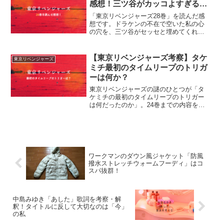
感想！三ツ谷がカッコよすぎる…
「東京リベンジャーズ28巻」を読んだ感
想です。ドラケンの不在で空いた私の心
の穴を、三ツ谷がセッセと埋めてくれる
件！
【東京リベンジャーズ考察】タケ
東京リベンジャーズ
ミチ最初のタイムリープのトリガ
ーは何か？
東京リベンジャーズの謎のひとつが「タ
ケミチの最初のタイムリープのトリガー
は何だったのか」。24巻までの内容をも
とに推理・考察してみます！
ワークマンのダウン風ジャケット「防風
撥水ストレッチウォームフーディ」はコ
スパ抜群！
中島みゆき「あした」歌詞を考察・解
釈！タイトルに反して大切なのは「今」
の私