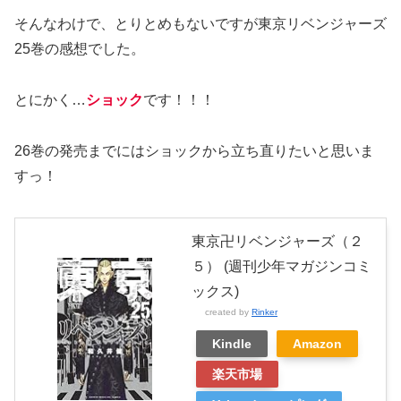
そんなわけで、とりとめもないですが東京リベンジャーズ
25巻の感想でした。
とにかく…
ショック
です！！！
26巻の発売までにはショックから立ち直りたいと思いま
すっ！
東京卍リベンジャーズ（２
５） (週刊少年マガジンコミ
ックス)
created by
Rinker
Kindle
Amazon
楽天市場