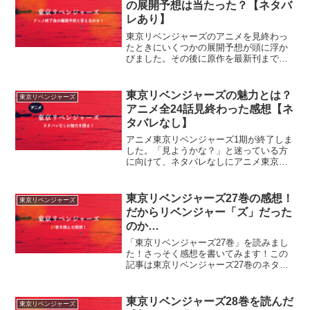
の展開予想は当たった？【ネタバ
レあり】
東京リベンジャーズのアニメを見終わっ
たときにいくつかの展開予想が頭に浮か
びました。その後に原作を最新刊まで読
んで、予想の答え合わせができたので記
事にしてみます！
東京リベンジャーズの魅力とは？
東京リベンジャーズ
アニメ全24話見終わった感想【ネ
タバレなし】
アニメ東京リベンジャーズ1期が終了しま
した。「見ようかな？」と迷っている方
に向けて、ネタバレなしにアニメ東京リ
ベンジャーズの魅力を書いてみました！
東京リベンジャーズ27巻の感想！
東京リベンジャーズ
だからリベンジャー「ズ」だった
のか…
「東京リベンジャーズ27巻」を読みまし
た！さっそく感想を書いてみます！この
記事は東京リベンジャーズ27巻のネタバ
レを含みます。ご注意ください。まず
は…また面白くなってきた！東京リベン
ジャーズの25～26巻は、「イマイチ話が
東京リベンジャーズ28巻を読んだ
東京リベンジャーズ
面白くなくなってき...