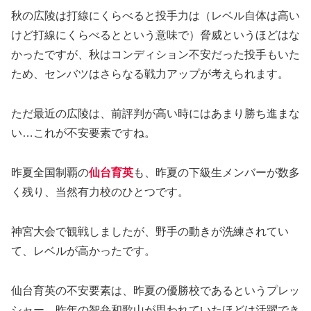
秋の広陵は打線にくらべると投手力は（レベル自体は高い
けど打線にくらべるとという意味で）脅威というほどはな
かったですが、秋はコンディション不安だった投手もいた
ため、センバツはさらなる戦力アップが考えられます。
ただ最近の広陵は、前評判が高い時にはあまり勝ち進まな
い…これが不安要素ですね。
昨夏全国制覇の
仙台育英
も、昨夏の下級生メンバーが数多
く残り、当然有力校のひとつです。
神宮大会で観戦しましたが、野手の動きが洗練されてい
て、レベルが高かったです。
仙台育英の不安要素は、昨夏の優勝校であるというプレッ
シャー。昨年の智弁和歌山が思われていたほどは活躍でき