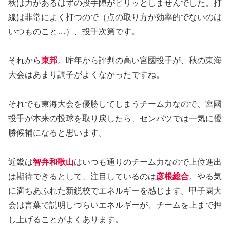
秋は力があるはずの投手陣がピリッとしませんでした。打
線は非常によく打つので（点の取り方が効率的でないのは
いつものこと…）、投手次第です。
それから
東邦
。昨年から評判の高い宮國投手が、秋の東海
大会はあまり調子がよくなかったですね。
それでも東海大会を優勝してしまうチーム力なので、宮國
投手が本来の投球を取り戻したら、センバツでは一気に優
勝候補になると思います。
近畿は
智弁和歌山
はいつも通りのチーム力なので上位進出
は期待できるとして、注目しているのは
彦根総合
。やる気
に満ちあふれた新鋭校でエネルギーを感じます。甲子園大
会は言葉で説明しづらいエネルギーが、チームを上まで押
し上げることがよくあります。