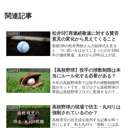
関連記事
松井5打席連続敬遠に対する賛否
高校野球
意見の変化から見えてくること
星稜OBの松井秀樹さんの始球式を見る
と、つい思いをはせてしまったのが1992
年の連続敬遠。あれから20年以上が流
れ、世論もずいぶん変わりましたが、当
時を教訓として、高校野球ファンである
自分を戒めたいことがあるなあと感じ、
【高校野球】投手の球数制限は本
高校野球
書いた記事です。
当にルール化する必要がある？
今年の高校野球界では投手の球数制限問
題がホットです。当ブログも高校野球の
季節は高校野球ブログに変身するので、
この球数制限問題について、現時点の私
の考えをまとめてみました。
高校野球の現場で坊主・丸刈りは
高校野球
強制されているのか？
高校球児の坊主頭を批判する記事を時々
目にします。私も丸刈り「強制」には反