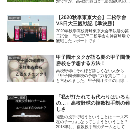
対ですが、高校野球には一度長髪OKの流
れがありながら、それが浸透しなかった
という歴史があります。それを踏まえ
て、本当に現場で坊主頭が強制されてい
【2020秋季東京大会】二松学舎
高校野球
るのかを考えてみます。
VS日大三観戦記【準決勝】
2020年秋季高校野球東京大会準決勝の第
二試合、日大三VS二松学舎を神宮球場で
観戦したレポートです！
甲子園オタクが語る夏の甲子園優
高校野球
勝校を予想する方法！
高校野球にそれほど詳しくない人から
「甲子園優勝校の予想に力を貸して！」
と言われました。甲子園オタクの目線で
答えた、「甲子園優勝校を当てに行くコ
ツ」を、記事としてまとめてみました。
「私が打たれても代わりはいるも
スポーツ観戦
の…」高校野球の複数投手制の難
しさ
複数の投手で戦うということはエース不
在のチームになってしまうということ？
2018年に、複数投手制のチームとして最
も印象にのこった創成館高校に関する記
事を読んで、感じたことをつらつらと書