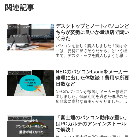
関連記事
デスクトップとノートパソコンど
パソコン・スマホ
ちらが姿勢に良いか量販店で聞い
てみた
パソコンを新しく購入しました！実は今
回は「姿勢に良さそうだから」という理
由で、デスクトップを購入しようと思っ
ていました。ですが、家電量販店のパソ
コン売り場で店員さん2人のご意見を伺っ
てみると、意外なお答えが返ってきまし
NECのパソコンLavieをメーカー
パソコン・スマホ
た。
修理に出した体験談！費用や所要
日数など
NECのパソコンが故障しメーカー修理に
出しました。保証期間を過ぎた修理のた
め非常に高額な費用がかかりました。か
かった費用や時間、全体の流れなどを忘
備録としてまとめておきました。
「富士通のパソコン動作が重い」
パソコン・スマホ
はPCカルテのアンインストール
で解決！