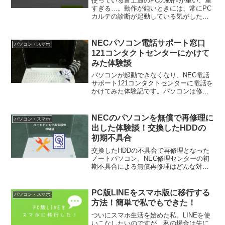
使っている富士通のPCの動作が重い、重
すぎる…。動作が鈍いときには、常にPC
カルテの診断が起動している気がしたの
で、思い切ってPCカルテを削除してみた
ら、PC動作が快適になりました。私が
PCカルテをアンインストールした手順を
NECパソコン電話サポート窓口
パソコン・スマホ
覚書として書いておきます。
121コンタクトセンターにかけて
みた体験談
パソコンが起動できなくなり、NEC電話
サポート121コンタクトセンターに電話を
かけてみた体験記です。パソコンは修理
になってしまいましたが、電話のつなが
りやすさ、サポート対応の雰囲気などを
レポします。
NECのパソコンを無償で再修理に
パソコン・スマホ
出した体験談！交換したHDDの
初期不具合
交換したHDDの不具合で再修理となった
ノートパソコン。NEC修理センターの初
期不具合による無償再修理はどんな対応
だったか、体験談としてまとめておきま
す。
PC版LINEをスマホ版に移行する
パソコン・スマホ
方法！簡単で私でもできた！
ついにスマホ生活を始めた私。LINEを使
いこなしたいのですが、私の場合は先に