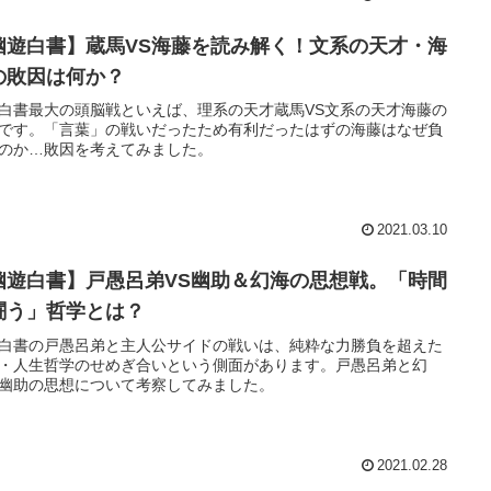
幽遊白書】蔵馬VS海藤を読み解く！文系の天才・海
の敗因は何か？
白書最大の頭脳戦といえば、理系の天才蔵馬VS文系の天才海藤の
です。「言葉」の戦いだったため有利だったはずの海藤はなぜ負
のか…敗因を考えてみました。
2021.03.10
幽遊白書】戸愚呂弟VS幽助＆幻海の思想戦。「時間
闘う」哲学とは？
白書の戸愚呂弟と主人公サイドの戦いは、純粋な力勝負を超えた
・人生哲学のせめぎ合いという側面があります。戸愚呂弟と幻
幽助の思想について考察してみました。
2021.02.28