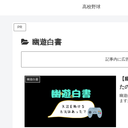
高校野球
PR
幽遊白書
記事内に広
【
幽遊白書
た
幽遊
ます