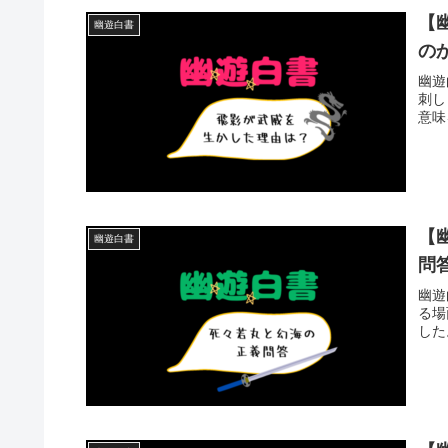
【
幽遊白書
の
幽遊
刺し
意味
【
幽遊白書
問
幽遊
る場
した