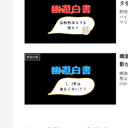
タ
野球
パイ
マリ
幽
幽遊白書
影
幽遊
巻は
のか