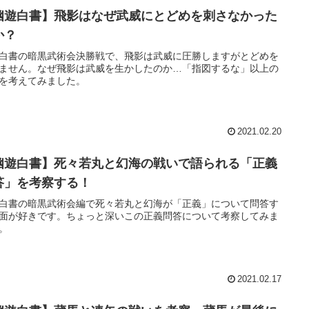
幽遊白書】飛影はなぜ武威にとどめを刺さなかった
か？
白書の暗黒武術会決勝戦で、飛影は武威に圧勝しますがとどめを
ません。なぜ飛影は武威を生かしたのか…「指図するな」以上の
を考えてみました。
2021.02.20
幽遊白書】死々若丸と幻海の戦いで語られる「正義
答」を考察する！
白書の暗黒武術会編で死々若丸と幻海が「正義」について問答す
面が好きです。ちょっと深いこの正義問答について考察してみま
。
2021.02.17