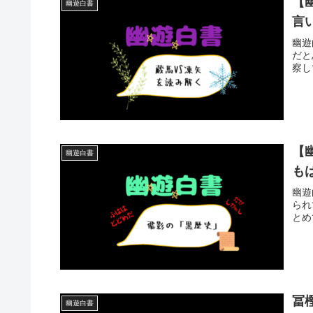
【
幽遊白書
言
幽遊
だと
察し
【
幽遊白書
も
幽遊
られ
とめ
冨
幽遊白書