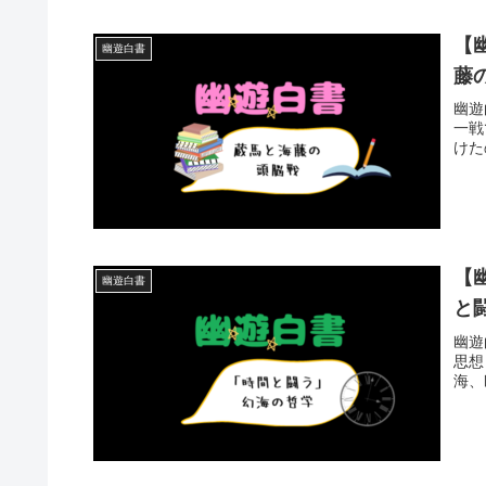
【
幽遊白書
藤
幽遊
一戦
けた
【
幽遊白書
と
幽遊
思想
海、