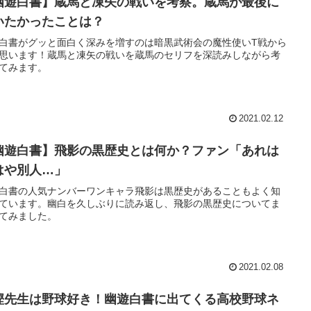
幽遊白書】蔵馬と凍矢の戦いを考察。蔵馬が最後に
いたかったことは？
白書がグッと面白く深みを増すのは暗黒武術会の魔性使いT戦から
思います！蔵馬と凍矢の戦いを蔵馬のセリフを深読みしながら考
てみます。
2021.02.12
幽遊白書】飛影の黒歴史とは何か？ファン「あれは
はや別人…」
白書の人気ナンバーワンキャラ飛影は黒歴史があることもよく知
ています。幽白を久しぶりに読み返し、飛影の黒歴史についてま
てみました。
2021.02.08
樫先生は野球好き！幽遊白書に出てくる高校野球ネ