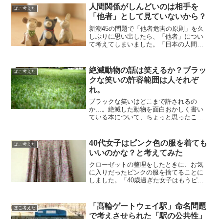
えさせられました。せっかくなので、頭
人間関係がしんどいのは相手を
ぽこ考えた
の中身を文字に残しておきます。
「他者」として見ていないから？
新潮45の問題で「他者危害の原則」を久
しぶりに思い出したら、「他者」につい
て考えてしまいました。「日本の人間関
係になかなか『他者』という考え方が根
づかないのはどうしてだろう？」と、頭
に思い浮かんだことを書いてみました。
絶滅動物の話は笑えるか？ブラッ
ぽこ考えた
クな笑いの許容範囲は人それぞ
れ。
ブラックな笑いはどこまで許されるの
か…。絶滅した動物を面白おかしく書い
ている本について、ちょっと思ったこと
があったので書いてみました。
40代女子はピンク色の服を着ても
ぽこ考えた
いいのかな？と考えてみた
クローゼットの整理をしたときに、お気
に入りだったピンクの服を捨てることに
しました。「40歳過ぎた女子はもうピン
クの服を着ちゃいけないかな？」という
ことを、ぼんやりと考えてみました。
「髙輪ゲートウェイ駅」命名問題
ぽこ考えた
で考えさせられた「駅の公共性」