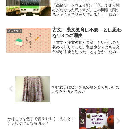
「高輪ゲートウェイ駅」問題。あまり関
心がなかった私ですが、この問題に関す
るさまざま意見を見ていると、「駅の公
共性」とか「東京人にアイデンティテ
ィ」とか、いろいろ考えることがあった
ので、記事にしてみました。
古文・漢文教育は不要…とは思わ
ぽこ考えた
ない3つの理由
「古文・漢文教育不要論」というものを
初めて知りました。私は少なくとも古文
学習が不要と思ったことはなかったの
で、改めて自分の考えをまとめてみまし
た。
40代女子はピンク色の服を着てもいいの
かな？と考えてみた
かぼちゃを包丁で切りやすく！丸ごとレ
ンジにかけるなら何分？